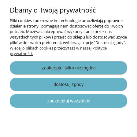
Informacje
Dbamy o Twoją prywatność
Opłaty i koszty dostawy
Pliki cookies i pokrewne im technologie umożliwiają poprawne
działanie strony i pomagają nam dostosować ofertę do Twoich
potrzeb. Możesz zaakceptować wykorzystanie przez nas
Zniżki
wszystkich tych plików i przejść do sklepu lub dostosować użycie
plików do swoich preferencji, wybierając opcję "Dostosuj zgody".
Zapisy prawne
Więcej o plikach cookies przeczytasz w naszej Polityce
prywatności.
zaakceptuj tylko niezbędne
dostosuj zgody
pokaż pełną wersję strony
zaakceptuj wszystkie
Sklep internetowy Shoper.pl