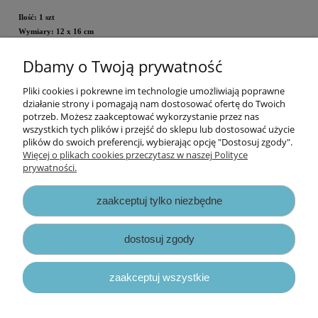
Ilość: 1 szt
Wymiary: 12 x 16 cm
Dbamy o Twoją prywatność
Cena za opakowanie.
Pliki cookies i pokrewne im technologie umożliwiają poprawne
Informacje
działanie strony i pomagają nam dostosować ofertę do Twoich
potrzeb. Możesz zaakceptować wykorzystanie przez nas
wszystkich tych plików i przejść do sklepu lub dostosować użycie
Opłaty i koszty dostawy
plików do swoich preferencji, wybierając opcję "Dostosuj zgody".
Więcej o plikach cookies przeczytasz w naszej Polityce
prywatności.
Zniżki
zaakceptuj tylko niezbędne
Zapisy prawne
dostosuj zgody
zaakceptuj wszystkie