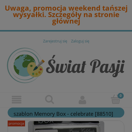
Uwaga, promocja weekend tańszej
wysyałki. Szczegóły na stronie
głównej
Zarejestruj się
Zaloguj się
szablon Memory Box - celebrate [88510]
promocja