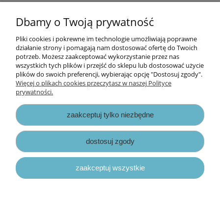
Cena za metr.
Dbamy o Twoją prywatność
Pliki cookies i pokrewne im technologie umożliwiają poprawne
Informacje
działanie strony i pomagają nam dostosować ofertę do Twoich
potrzeb. Możesz zaakceptować wykorzystanie przez nas
wszystkich tych plików i przejść do sklepu lub dostosować użycie
Opłaty i koszty dostawy
plików do swoich preferencji, wybierając opcję "Dostosuj zgody".
Więcej o plikach cookies przeczytasz w naszej Polityce
prywatności.
Zniżki
zaakceptuj tylko niezbędne
Zapisy prawne
dostosuj zgody
zaakceptuj wszystkie
pokaż pełną wersję strony
Sklep internetowy Shoper.pl