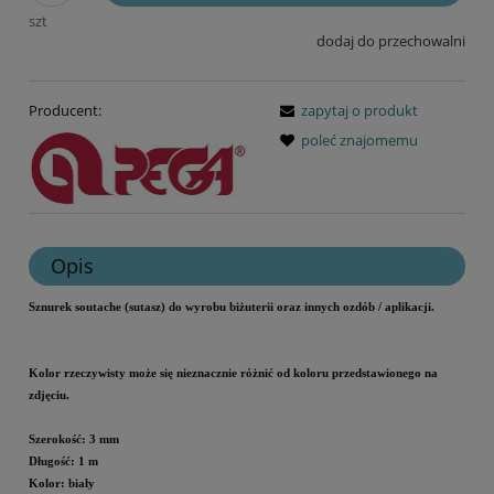
szt
dodaj do przechowalni
Producent:
zapytaj o produkt
poleć znajomemu
Opis
Sznurek soutache (sutasz) do wyrobu biżuterii oraz innych ozdób / aplikacji.
Kolor rzeczywisty może się nieznacznie różnić od koloru przedstawionego na
zdjęciu.
Szerokość: 3 mm
Długość: 1 m
Kolor: biały