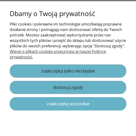
Cena za metr.
Dbamy o Twoją prywatność
Pliki cookies i pokrewne im technologie umożliwiają poprawne
Informacje
działanie strony i pomagają nam dostosować ofertę do Twoich
potrzeb. Możesz zaakceptować wykorzystanie przez nas
wszystkich tych plików i przejść do sklepu lub dostosować użycie
Opłaty i koszty dostawy
plików do swoich preferencji, wybierając opcję "Dostosuj zgody".
Więcej o plikach cookies przeczytasz w naszej Polityce
prywatności.
Zniżki
zaakceptuj tylko niezbędne
Zapisy prawne
dostosuj zgody
zaakceptuj wszystkie
pokaż pełną wersję strony
Sklep internetowy Shoper.pl