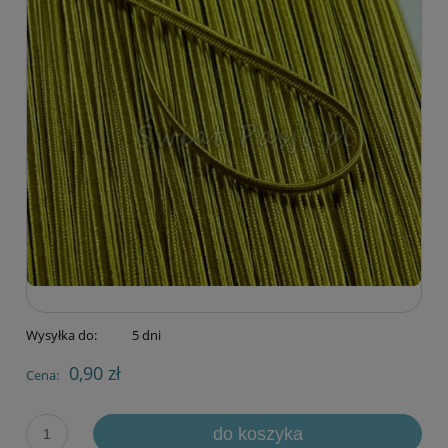
Wysyłka do:
5 dni
0,90 zł
Cena:
do koszyka