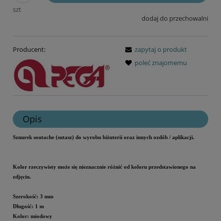
szt
dodaj do przechowalni
Producent:
zapytaj o produkt
poleć znajomemu
Opis
Sznurek soutache (sutasz) do wyrobu biżuterii oraz innych ozdób / aplikacji.
Kolor rzeczywisty może się nieznacznie różnić od koloru przedstawionego na
zdjęciu.
Szerokość: 3 mm
Długość: 1 m
Kolor: miodowy