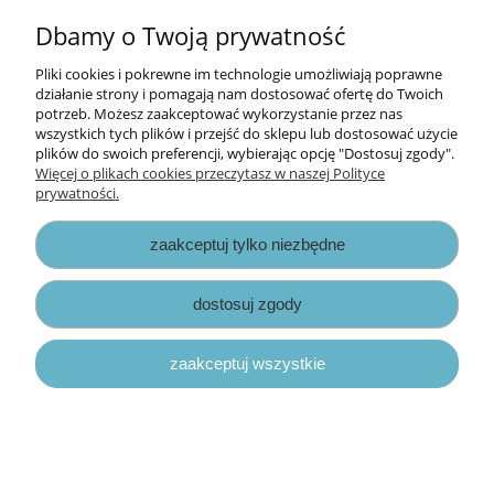
Informacje
Dbamy o Twoją prywatność
Opłaty i koszty dostawy
Pliki cookies i pokrewne im technologie umożliwiają poprawne
działanie strony i pomagają nam dostosować ofertę do Twoich
potrzeb. Możesz zaakceptować wykorzystanie przez nas
Zniżki
wszystkich tych plików i przejść do sklepu lub dostosować użycie
plików do swoich preferencji, wybierając opcję "Dostosuj zgody".
Zapisy prawne
Więcej o plikach cookies przeczytasz w naszej Polityce
prywatności.
zaakceptuj tylko niezbędne
dostosuj zgody
pokaż pełną wersję strony
zaakceptuj wszystkie
Sklep internetowy Shoper.pl