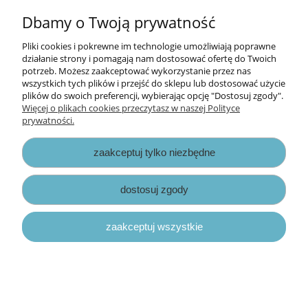
Informacje
Dbamy o Twoją prywatność
Opłaty i koszty dostawy
Pliki cookies i pokrewne im technologie umożliwiają poprawne
działanie strony i pomagają nam dostosować ofertę do Twoich
potrzeb. Możesz zaakceptować wykorzystanie przez nas
Zniżki
wszystkich tych plików i przejść do sklepu lub dostosować użycie
plików do swoich preferencji, wybierając opcję "Dostosuj zgody".
Zapisy prawne
Więcej o plikach cookies przeczytasz w naszej Polityce
prywatności.
zaakceptuj tylko niezbędne
dostosuj zgody
pokaż pełną wersję strony
zaakceptuj wszystkie
Sklep internetowy Shoper.pl