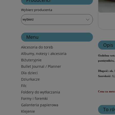
Wybierz producenta
Menu
Opis
Akcesoria do toreb
Albumy, notesy i akcesoria
Ozdobna wst
Biżuteryjnie
pamiętników,
Bullet Journal / Planner
Długość: ok.
Dla dzieci
Szerokość: 1
Dziurkacze
Filc
Foldery do wytłaczania
Cena za metr
Formy i foremki
Galanteria papierowa
To ró
Klejenie