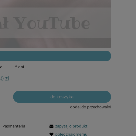
:
5 dni
60 zł
do koszyka
dodaj do przechowalni
:
Pasmanteria
zapytaj o produkt
poleć znajomemu