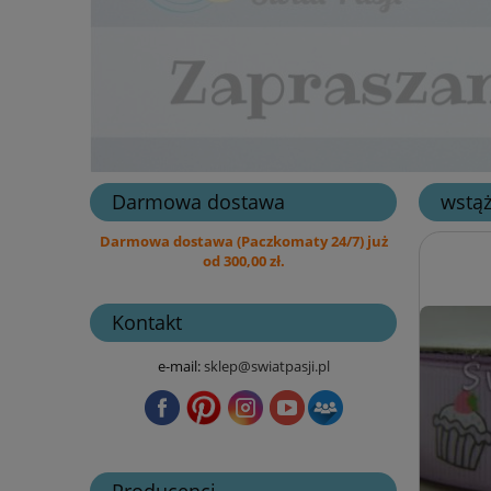
Darmowa dostawa
wstąż
Darmowa dostawa (Paczkomaty 24/7) już
od 300,00 zł.
Kontakt
e-mail:
sklep@swiatpasji.pl
Producenci