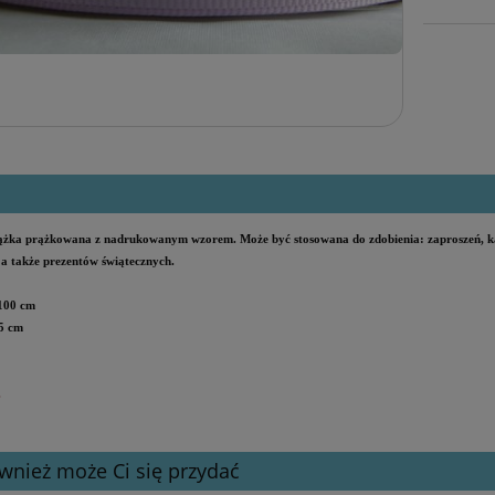
ążka prążkowana z nadrukowanym wzorem.
Może być stosowana do zdobienia:
zaproszeń, k
 a także prezentów świątecznych.
 100 cm
,5 cm
.
wnież może Ci się przydać