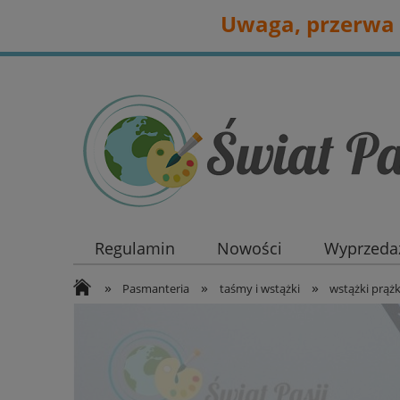
Uwaga, przerwa 
Regulamin
Nowości
Wyprzedaż
»
»
»
Pasmanteria
taśmy i wstążki
wstążki prą