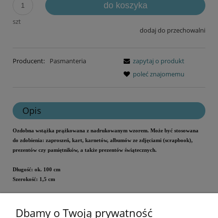
do koszyka
szt
dodaj do przechowalni
Producent:
Pasmanteria
zapytaj o produkt
poleć znajomemu
Opis
Ozdobna wstążka prążkowana z nadrukowanym wzorem.
Może być stosowana
do zdobienia:
zaproszeń, kart, karnetów,
albumów ze zdjęciami (scrapbook),
prezentów czy pamiętników, a także prezentów świątecznych.
Długość: ok. 100 cm
Szerokość: 1,5 cm
Dbamy o Twoją prywatność
Cena za metr.