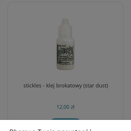
stickles - klej brokatowy (star dust)
12,00 zł
do koszyka