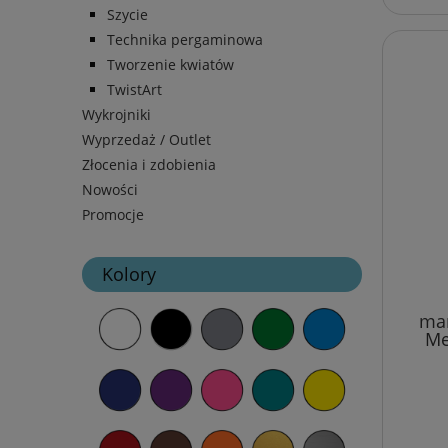
Szycie
Technika pergaminowa
Tworzenie kwiatów
TwistArt
Wykrojniki
Wyprzedaż / Outlet
Złocenia i zdobienia
Nowości
Promocje
Kolory
mar
Met