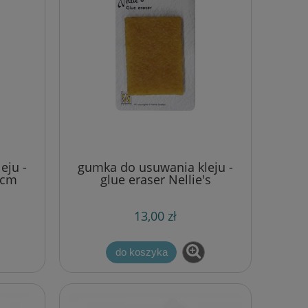
eju -
gumka do usuwania kleju -
 cm
glue eraser Nellie's
[GLUER001]
13,00 zł
do koszyka