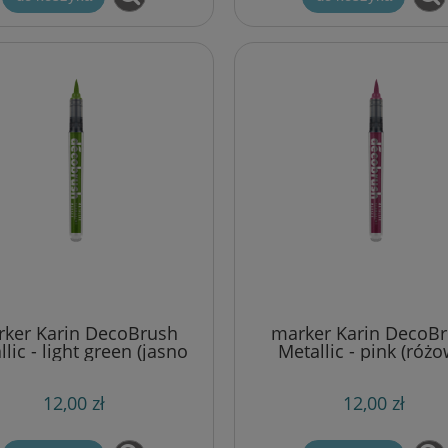
ker Karin DecoBrush
marker Karin DecoB
lic - light green (jasno
Metallic - pink (różo
zielony)
12,00 zł
12,00 zł