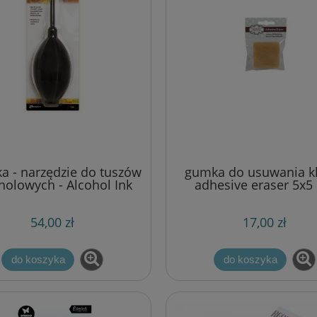
ka - narzędzie do tuszów
gumka do usuwania kl
holowych - Alcohol Ink
adhesive eraser 5x5
Air Blower
54,00 zł
17,00 zł
do koszyka
do koszyka