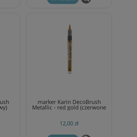
rush
marker Karin DecoBrush
wy)
Metallic - red gold (czerwone
złoto)
12,00 zł