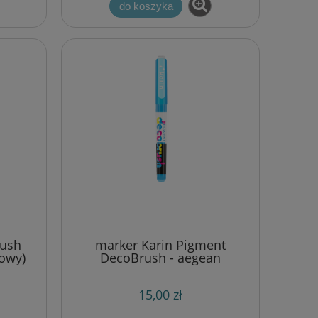
do koszyka
s -
pasek z dodatkami do wycinania
Galeria Papieru - balony 01
0,40 zł
0,50 zł
Cena regularna:
0,50 zł
Najniższa cena:
do koszyka
rush
marker Karin Pigment
towy)
DecoBrush - aegean
(niebieski) [2915U]
15,00 zł