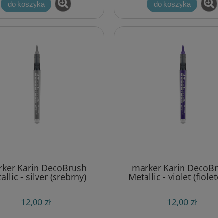
do koszyka
do koszyka
 Impression Obsession
wykrojnik Taylored expression
der ażurowy [019-V]
chevron cutting plate
39,00 zł
60,00 zł
53,00 zł
78,00 zł
a regularna:
Cena regularna:
53,00 zł
78,00 zł
niższa cena:
Najniższa cena:
do koszyka
do koszyka
ker Karin DecoBrush
marker Karin DecoB
allic - silver (srebrny)
Metallic - violet (fiole
12,00 zł
12,00 zł