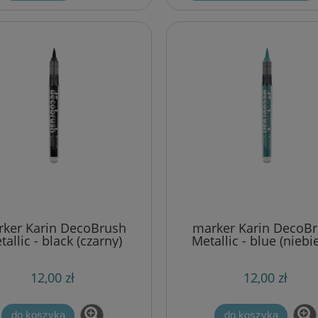
ker Karin DecoBrush
marker Karin DecoB
allic - black (czarny)
Metallic - blue (niebie
12,00 zł
12,00 zł
do koszyka
do koszyka