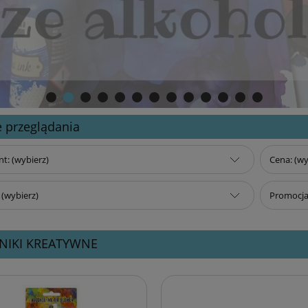
 przeglądania
t: (wybierz)
Cena: (wy
(wybierz)
Promocja:
NIKI KREATYWNE