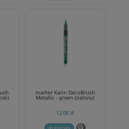
rush
marker Karin DecoBrush
ski)
Metallic - green (zielony)
12,00 zł
do koszyka