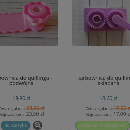
bownica do quillingu -
karbownica do quillin
podwójna
składana
18,80 zł
13,60 zł
23,50 zł
17,00 z
Cena regularna:
Cena regularna:
23,50 zł
17,00 z
Najniższa cena:
Najniższa cena:
do koszyka
powiadom o dostępności