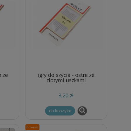
e ze
igły do szycia - ostre ze
złotymi uszkami
3,20 zł
do koszyka
nowość