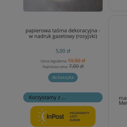
,4 cm -
papierowa taśma dekoracyjna -
wykrojnik
ytryna
w nadruk gazetowy (rosyjski)
- bor
5,00 zł
 zł
10,50 zł
Cena regularna:
Cen
zł
7,00 zł
Najniższa cena:
Naj
do koszyka
Korzystamy z ...
mar
Met