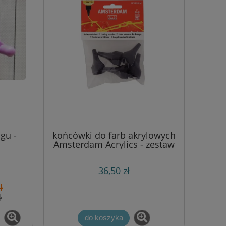
gu -
końcówki do farb akrylowych
Amsterdam Acrylics - zestaw
5 szt
36,50 zł
ł
ł
do koszyka