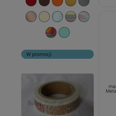
W promocji
mar
Metal