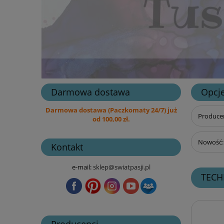
Darmowa dostawa
Opcje
Darmowa dostawa (Paczkomaty 24/7) już
Producen
od 100,00 zł.
Nowość: 
Kontakt
e-mail:
sklep@swiatpasji.pl
TECH
Producenci