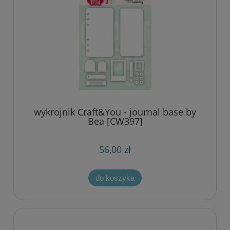
wykrojnik Craft&You - journal base by
Bea [CW397]
56,00 zł
do koszyka