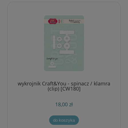
wykrojnik Craft&You - spinacz / klamra
(clip) [CW180]
18,00 zł
do koszyka