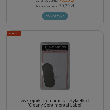
79,30 zł
Cena regularna:
79,30 zł
Najniższa cena:
do koszyka
promocja
wykrojnik Die-namics - etykietka I
(Clearly Sentimental Label)