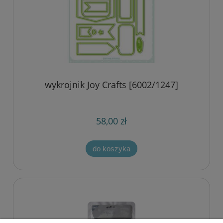
wykrojnik Joy Crafts [6002/1247]
58,00 zł
do koszyka