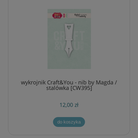
wykrojnik Craft&You - nib by Magda /
stalówka [CW395]
12,00 zł
do koszyka