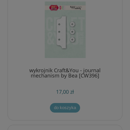
wykrojnik Craft&You - journal
mechanism by Bea [CW396]
17,00 zł
do koszyka