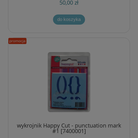
50,00 zł
do koszyka
promocja
wykrojnik Happy Cut - punctuation mark
#1 [7400001]