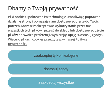
Dbamy o Twoją prywatność
Pliki cookies i pokrewne im technologie umożliwiają poprawne
działanie strony i pomagają nam dostosować ofertę do Twoich
potrzeb. Możesz zaakceptować wykorzystanie przez nas
wszystkich tych plików i przejść do sklepu lub dostosować użycie
plików do swoich preferencji, wybierając opcję "Dostosuj zgody".
Więcej o plikach cookies przeczytasz w naszej Polityce
prywatności.
wykrojnik Joy pop-up - ramka label
[6003/2011]
zaakceptuj tylko niezbędne
56,00 zł
dostosuj zgody
do koszyka
zaakceptuj wszystkie