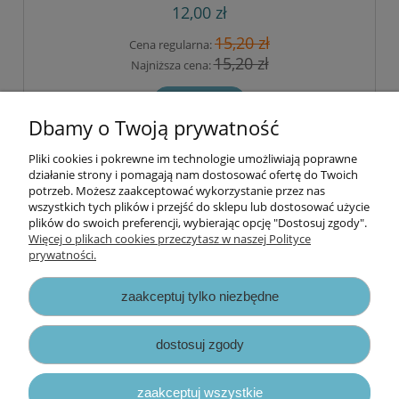
12,00 zł
15,20 zł
Cena regularna:
15,20 zł
Najniższa cena:
do koszyka
Dbamy o Twoją prywatność
Pliki cookies i pokrewne im technologie umożliwiają poprawne
Informacje
działanie strony i pomagają nam dostosować ofertę do Twoich
potrzeb. Możesz zaakceptować wykorzystanie przez nas
wszystkich tych plików i przejść do sklepu lub dostosować użycie
Opłaty i koszty dostawy
plików do swoich preferencji, wybierając opcję "Dostosuj zgody".
Więcej o plikach cookies przeczytasz w naszej Polityce
prywatności.
Zniżki
zaakceptuj tylko niezbędne
Zapisy prawne
dostosuj zgody
zaakceptuj wszystkie