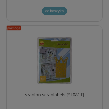
do koszyka
promocja
szablon scraplabels [SL0811]