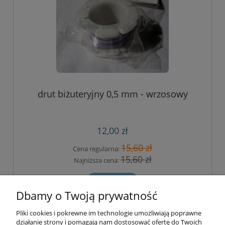
drut biżuteryjny 0,5 mm - wrzosowy
12,00 zł
15,60 zł
Cena regularna:
15,60 zł
Najniższa cena:
do koszyka
Dbamy o Twoją prywatność
Pliki cookies i pokrewne im technologie umożliwiają poprawne
Informacje
działanie strony i pomagają nam dostosować ofertę do Twoich