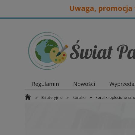
Uwaga, promocja w
Regulamin
Nowości
Wyprzedaż
»
»
»
Biżuteryjnie
koraliki
koraliki oplecione sz