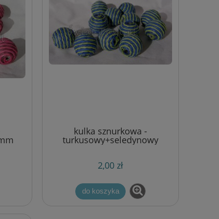
-
kulka sznurkowa -
2mm
turkusowy+seledynowy
22mm
2,00 zł
do koszyka