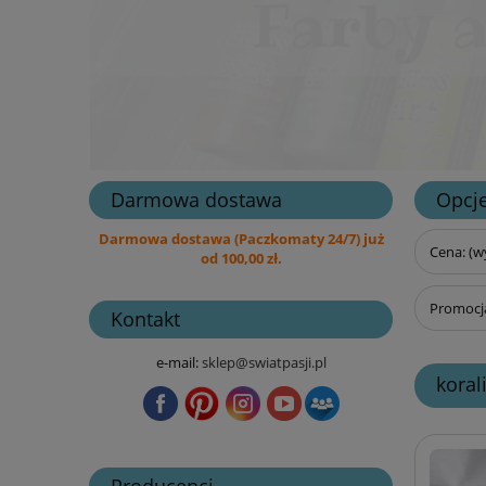
Darmowa dostawa
Opcje
Darmowa dostawa (Paczkomaty 24/7) już
Cena: (w
od 100,00 zł.
Promocja
Kontakt
e-mail:
sklep@swiatpasji.pl
koral
Producenci