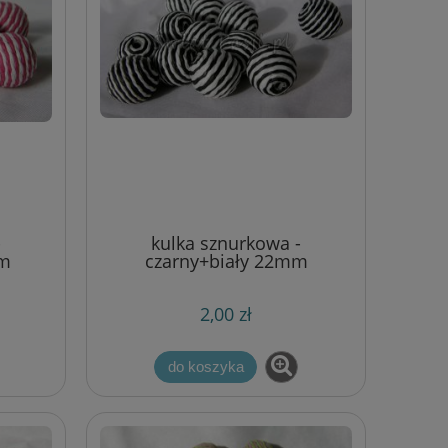
-
kulka sznurkowa -
mm
czarny+biały 22mm
2,00 zł
do koszyka