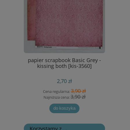
Box -
papier scrapbook Basic Grey -
wykrojnik
9113]
kissing both [kis-3560]
2,70 zł
 zł
3,90 zł
Cena regularna:
Cen
 zł
3,90 zł
Najniższa cena:
Naj
do koszyka
Korzystamy z ...