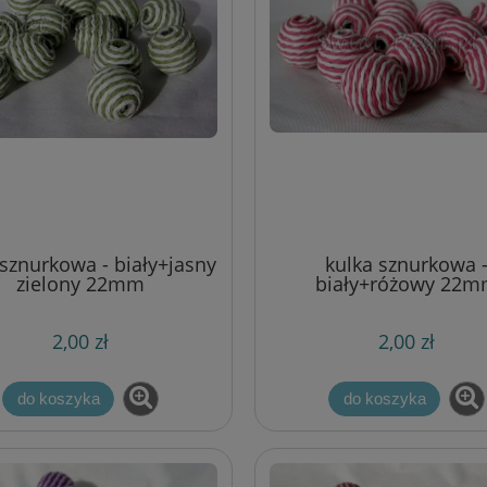
 sznurkowa - biały+jasny
kulka sznurkowa 
zielony 22mm
biały+różowy 22
2,00 zł
2,00 zł
do koszyka
do koszyka