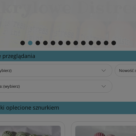
 przeglądania
ybierz)
Nowość: 
: (wybierz)
iki oplecione sznurkiem