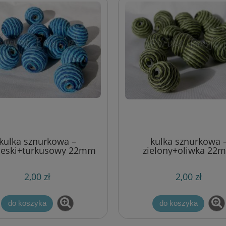
kulka sznurkowa –
kulka sznurkowa 
ieski+turkusowy 22mm
zielony+oliwka 22
2,00 zł
2,00 zł
do koszyka
do koszyka