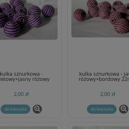
kulka sznurkowa -
kulka sznurkowa - ja
oletowy+jasny różowy
różowy+bordowy 2
22mm
2,00 zł
2,00 zł
do koszyka
do koszyka