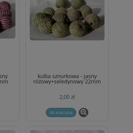
sny
kulka sznurkowa - jasny
2mm
różowy+seledynowy 22mm
2,00 zł
do koszyka