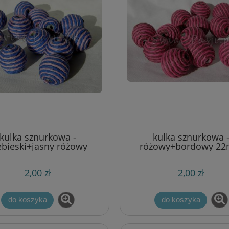
kulka sznurkowa -
kulka sznurkowa 
ebieski+jasny różowy
różowy+bordowy 2
22mm
2,00 zł
2,00 zł
do koszyka
do koszyka