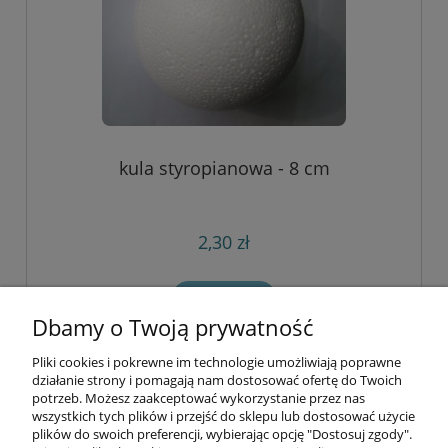
kula styropianowa - 8 cm
2,30 zł
do koszyka
Dbamy o Twoją prywatność
Pliki cookies i pokrewne im technologie umożliwiają poprawne
Informacje
działanie strony i pomagają nam dostosować ofertę do Twoich
potrzeb. Możesz zaakceptować wykorzystanie przez nas
wszystkich tych plików i przejść do sklepu lub dostosować użycie
Opłaty i koszty dostawy
plików do swoich preferencji, wybierając opcję "Dostosuj zgody".