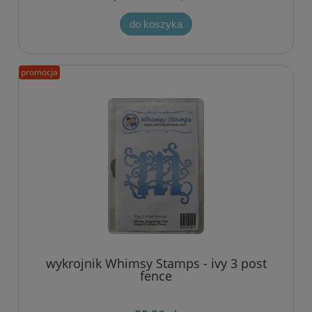
do koszyka
promocja
wykrojnik Whimsy Stamps - ivy 3 post
fence