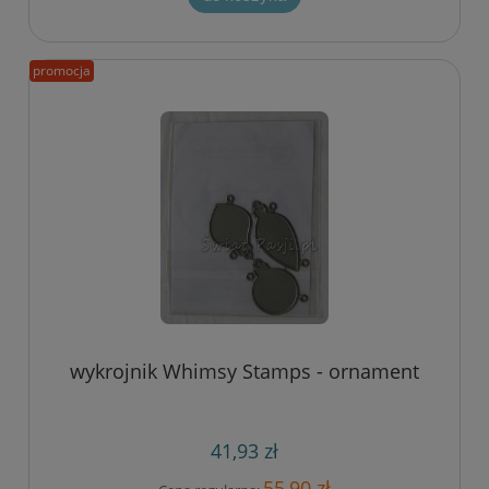
promocja
wykrojnik Whimsy Stamps - ornament
41,93 zł
55,90 zł