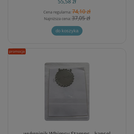
55,58 zł
74,10 zł
Cena regularna:
37,05 zł
Najniższa cena:
do koszyka
promocja
wykrojnik Whimsy Stamps - kapsel