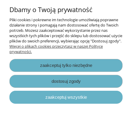
25,50 zł
Dbamy o Twoją prywatność
34,00 zł
Cena regularna:
Pliki cookies i pokrewne im technologie umożliwiają poprawne
17,00 zł
Najniższa cena:
działanie strony i pomagają nam dostosować ofertę do Twoich
potrzeb. Możesz zaakceptować wykorzystanie przez nas
do koszyka
wszystkich tych plików i przejść do sklepu lub dostosować użycie
plików do swoich preferencji, wybierając opcję "Dostosuj zgody".
Więcej o plikach cookies przeczytasz w naszej Polityce
prywatności.
promocja
zaakceptuj tylko niezbędne
dostosuj zgody
zaakceptuj wszystkie