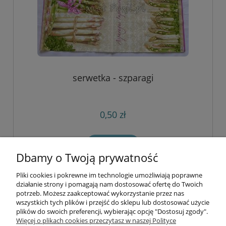
serwetka - szparagi
0,50 zł
do koszyka
Dbamy o Twoją prywatność
Pliki cookies i pokrewne im technologie umożliwiają poprawne
Informacje
działanie strony i pomagają nam dostosować ofertę do Twoich
potrzeb. Możesz zaakceptować wykorzystanie przez nas
wszystkich tych plików i przejść do sklepu lub dostosować użycie
Opłaty i koszty dostawy
plików do swoich preferencji, wybierając opcję "Dostosuj zgody".
Więcej o plikach cookies przeczytasz w naszej Polityce