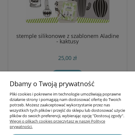
stemple silikonowe z szablonem Aladine
- kaktusy
25,00 zł
do koszyka
Dbamy o Twoją prywatność
Pliki cookies i pokrewne im technologie umożliwiają poprawne
Informacje
działanie strony i pomagają nam dostosować ofertę do Twoich
potrzeb. Możesz zaakceptować wykorzystanie przez nas
wszystkich tych plików i przejść do sklepu lub dostosować użycie
Opłaty i koszty dostawy
plików do swoich preferencji, wybierając opcję "Dostosuj zgody".
Więcej o plikach cookies przeczytasz w naszej Polityce
prywatności.
Zniżki