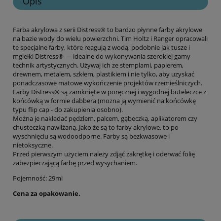
Opis
Farba akrylowa z serii Distress® to bardzo płynne farby akrylowe
na bazie wody do wielu powierzchni. Tim Holtz i Ranger opracowali
te specjalne farby, które reagują z wodą, podobnie jak tusze i
mgiełki Distress® — idealne do wykonywania szerokiej gamy
technik artystycznych. Używaj ich ze stemplami, papierem,
drewnem, metalem, szkłem, plastikiem i nie tylko, aby uzyskać
ponadczasowe matowe wykończenie projektów rzemieślniczych.
Farby Distress® są zamknięte w poręcznej i wygodnej buteleczce z
końcówką w formie dabbera (można ją wymienić na końcówkę
typu flip cap - do zakupienia osobno).
Można je nakładać pędzlem, palcem, gąbeczką, aplikatorem czy
chusteczką nawilżaną. Jako że są to farby akrylowe, to po
wyschnięciu są wodoodporne. Farby są bezkwasowe i
nietoksyczne.
Przed pierwszym użyciem należy zdjąć zakrętkę i oderwać folię
zabezpieczającą farbę przed wysychaniem.
Pojemność: 29ml
Cena za opakowanie.