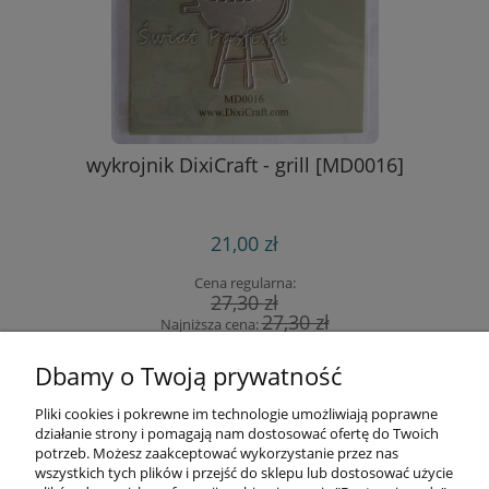
wykrojnik DixiCraft - grill [MD0016]
p
21,00 zł
Cena regularna:
27,30 zł
27,30 zł
Najniższa cena:
do koszyka
Dbamy o Twoją prywatność
Pliki cookies i pokrewne im technologie umożliwiają poprawne
Informacje
działanie strony i pomagają nam dostosować ofertę do Twoich
potrzeb. Możesz zaakceptować wykorzystanie przez nas
wszystkich tych plików i przejść do sklepu lub dostosować użycie
Opłaty i koszty dostawy