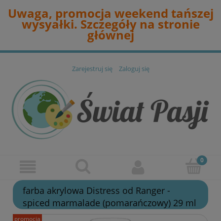
Uwaga, promocja weekend tańszej
wysyałki. Szczegóły na stronie
głównej
Zarejestruj się
Zaloguj się
farba akrylowa Distress od Ranger -
spiced marmalade (pomarańczowy) 29 ml
promocja