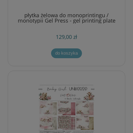
płytka żelowa do monoprintingu /
monotypii Gel Press - gel printing plate
prostokąt 20,32 x 25,4 cm (8" x 10") ***
wersja BULK
129,00 zł
do koszyka