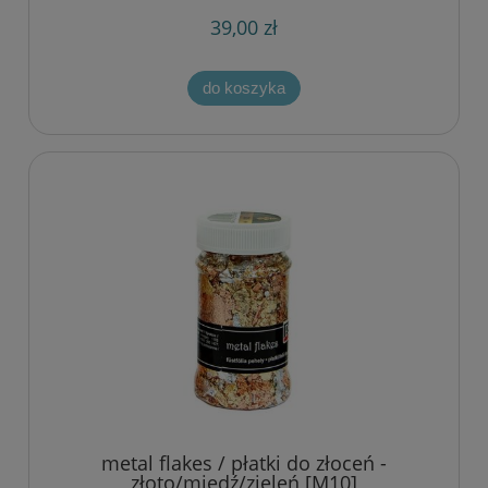
39,00 zł
do koszyka
metal flakes / płatki do złoceń -
złoto/miedź/zieleń [M10]