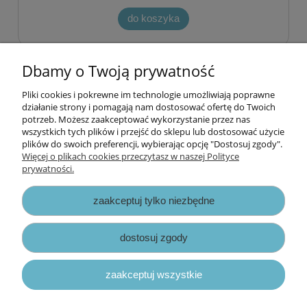
do koszyka
Dbamy o Twoją prywatność
«
1
2
3
4
5
...
13
»
Pliki cookies i pokrewne im technologie umożliwiają poprawne
Informacje
działanie strony i pomagają nam dostosować ofertę do Twoich
potrzeb. Możesz zaakceptować wykorzystanie przez nas
wszystkich tych plików i przejść do sklepu lub dostosować użycie
Opłaty i koszty dostawy
plików do swoich preferencji, wybierając opcję "Dostosuj zgody".
Więcej o plikach cookies przeczytasz w naszej Polityce
prywatności.
Zniżki
zaakceptuj tylko niezbędne
Zapisy prawne
dostosuj zgody
zaakceptuj wszystkie