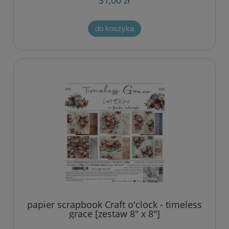
31,00 zł
do koszyka
papier scrapbook Craft o'clock - timeless
grace [zestaw 8" x 8"]