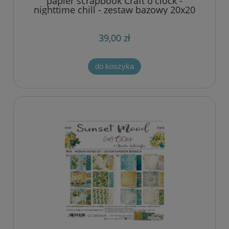
papier scrapbook Craft o'clock -
nighttime chill - zestaw bazowy 20x20
cm
39,00 zł
do koszyka