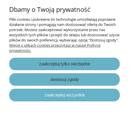
Informacje
Dbamy o Twoją prywatność
Opłaty i koszty dostawy
Pliki cookies i pokrewne im technologie umożliwiają poprawne
działanie strony i pomagają nam dostosować ofertę do Twoich
potrzeb. Możesz zaakceptować wykorzystanie przez nas
Zniżki
wszystkich tych plików i przejść do sklepu lub dostosować użycie
plików do swoich preferencji, wybierając opcję "Dostosuj zgody".
Zapisy prawne
Więcej o plikach cookies przeczytasz w naszej Polityce
prywatności.
zaakceptuj tylko niezbędne
dostosuj zgody
pokaż pełną wersję strony
zaakceptuj wszystkie
Sklep internetowy Shoper.pl