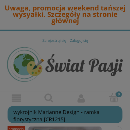
Uwaga, promocja weekend tańszej
wysyałki. Szczegóły na stronie
głównej
Zarejestruj się
Zaloguj się
wykrojnik Marianne Design - ramka
florystyczna [CR1215]
promocja