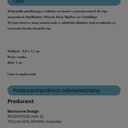
Opis
Wykrojnik umożliwiający ozdobne wycinanie w przeznaczonych do tego
maszynkach (Spellbinders Wizard, Sizzix BigShot czy CuttleBug).
Wycięte motywy mają zastosowanie w zdobieniu albumów typu scrapbook czy
tworzeniu kartek, karnetów itp.
Wielkość
: 9,9 x 7,7 cm
Wzór: ramka
Ilość: 1 szt
Cena za opakowanie
Producent/podmiot odpowiedzialny
Producent
Marianne Design
REGENTESSELAAN 32
7316 AG APELDOORN, Holandia