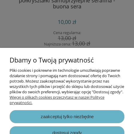
półkryształki samoprzylepne serafina -
buona sera
10,00 zł
Cena regularna:
13,00 zł
13,00 zł
Najniższa cena:
do koszyka
Dbamy o Twoją prywatność
Pliki cookies i pokrewne im technologie umożliwiają poprawne
Informacje
działanie strony i pomagają nam dostosować ofertę do Twoich
potrzeb. Możesz zaakceptować wykorzystanie przez nas
wszystkich tych plików i przejść do sklepu lub dostosować użycie
Opłaty i koszty dostawy
plików do swoich preferencji, wybierając opcję "Dostosuj zgody".
Więcej o plikach cookies przeczytasz w naszej Polityce
prywatności.
Zniżki
zaakceptuj tylko niezbędne
Zapisy prawne
dostosuj zgody