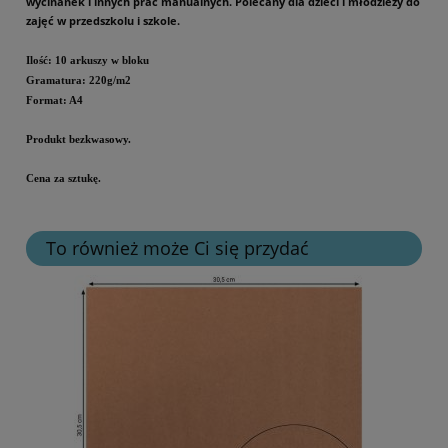
wycinanek i innych prac manualnych. Polecany dla dzieci i młodzieży do
zajęć w przedszkolu i szkole.
Ilość: 10 arkuszy w bloku
Gramatura: 220g/m2
Format: A4
Produkt bezkwasowy.
Cena za sztukę.
To również może Ci się przydać