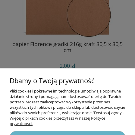
papier Florence gładki 216g kraft 30,5 x 30,5
cm
2,00 zł
do koszyka
Dbamy o Twoją prywatność
Pliki cookies i pokrewne im technologie umożliwiają poprawne
Informacje
działanie strony i pomagają nam dostosować ofertę do Twoich
potrzeb. Możesz zaakceptować wykorzystanie przez nas
wszystkich tych plików i przejść do sklepu lub dostosować użycie
Opłaty i koszty dostawy
plików do swoich preferencji, wybierając opcję "Dostosuj zgody".
Więcej o plikach cookies przeczytasz w naszej Polityce
prywatności.
Zniżki