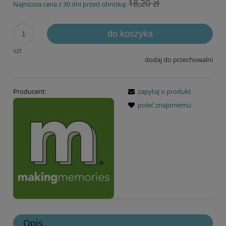
18,20 zł
Najniższa cena z 30 dni przed obniżką:
do koszyka
szt
dodaj do przechowalni
Producent:
zapytaj o produkt
poleć znajomemu
Opis