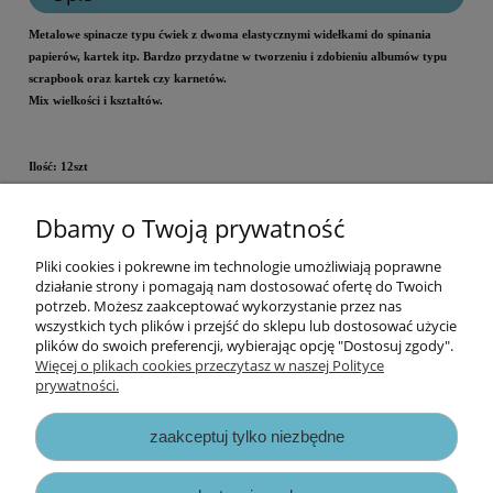
Metalowe spinacze typu ćwiek z dwoma elastycznymi widełkami do spinania
papierów, kartek itp. Bardzo przydatne w tworzeniu i zdobieniu albumów typu
scrapbook oraz kartek czy karnetów.
Mix wielkości i kształtów.
Ilość: 12szt
Kolor: miedziany
Dbamy o Twoją prywatność
Cena za opakowanie.
Pliki cookies i pokrewne im technologie umożliwiają poprawne
Informacje
działanie strony i pomagają nam dostosować ofertę do Twoich
potrzeb. Możesz zaakceptować wykorzystanie przez nas
wszystkich tych plików i przejść do sklepu lub dostosować użycie
Opłaty i koszty dostawy
plików do swoich preferencji, wybierając opcję "Dostosuj zgody".
Więcej o plikach cookies przeczytasz w naszej Polityce
prywatności.
Zniżki
zaakceptuj tylko niezbędne
Zapisy prawne