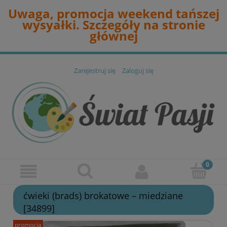
Uwaga, promocja weekend tańszej
wysyałki. Szczegóły na stronie
głównej
Zarejestruj się
Zaloguj się
ćwieki (brads) brokatowe – miedziane
[34899]
promocja