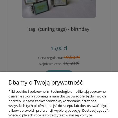
tagi (curling tags) - birthday
15,00 zł
19,50 zł
Cena regularna:
19,50 zł
Najniższa cena:
do koszyka
Dbamy o Twoją prywatność
Pliki cookies i pokrewne im technologie umożliwiają poprawne
Informacje
działanie strony i pomagają nam dostosować ofertę do Twoich
potrzeb. Możesz zaakceptować wykorzystanie przez nas
wszystkich tych plików i przejść do sklepu lub dostosować użycie
Opłaty i koszty dostawy
plików do swoich preferencji, wybierając opcję "Dostosuj zgody".
Więcej o plikach cookies przeczytasz w naszej Polityce