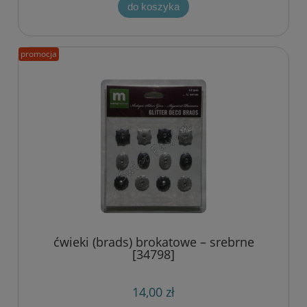
do koszyka
promocja
ćwieki (brads) brokatowe – srebrne
[34798]
14,00 zł