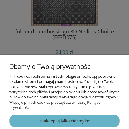
folder do embossingu 3D Nellie's Choice
[EF3D075]
24,00 zł
do koszyka
Dbamy o Twoją prywatność
Pliki cookies i pokrewne im technologie umożliwiają poprawne
Informacje
działanie strony i pomagają nam dostosować ofertę do Twoich
potrzeb. Możesz zaakceptować wykorzystanie przez nas
wszystkich tych plików i przejść do sklepu lub dostosować użycie
Opłaty i koszty dostawy
plików do swoich preferencji, wybierając opcję "Dostosuj zgody".
Więcej o plikach cookies przeczytasz w naszej Polityce
prywatności.
Zniżki
zaakceptuj tylko niezbędne
Zapisy prawne