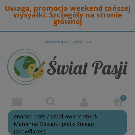
Uwaga, promocja weekend tańszej
wysyałki. Szczegóły na stronie
głównej
Zarejestruj się
Zaloguj się
enamel dots / emaliowane kropki
Marianne Design - płatki śniegu
(snowflakes)