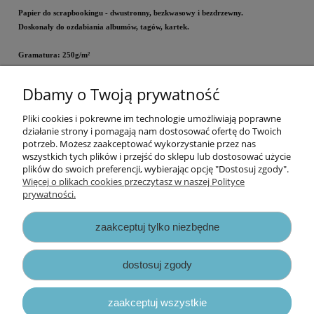
Papier do scrapbookingu - dwustronny, bezkwasowy i bezdrzewny.
Doskonały do ozdabiania albumów, tagów, kartek.
Gramatura: 250g/m²
Wielkość: 30,5x30,5 cm
Dbamy o Twoją prywatność
Cena za arkusz.
Pliki cookies i pokrewne im technologie umożliwiają poprawne
Informacje
działanie strony i pomagają nam dostosować ofertę do Twoich
potrzeb. Możesz zaakceptować wykorzystanie przez nas
wszystkich tych plików i przejść do sklepu lub dostosować użycie
Opłaty i koszty dostawy
plików do swoich preferencji, wybierając opcję "Dostosuj zgody".
Więcej o plikach cookies przeczytasz w naszej Polityce
prywatności.
Zniżki
zaakceptuj tylko niezbędne
Zapisy prawne
dostosuj zgody
zaakceptuj wszystkie