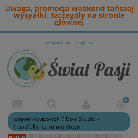
Uwaga, promocja weekend tańszej
wysyałki. Szczegóły na stronie
głównej
Zarejestruj się
Zaloguj się
papier scrapbook 7 Dots Studio -
hopefully: calm me down
promocja