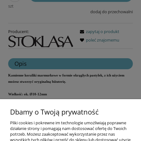
szt
dodaj do przechowalni
Producent:
zapytaj o produkt
poleć znajomemu
Opis
Kamienne koraliki marmurkowe w formie okrągłych pastylek, z ich użyciem
możesz stworzyć oryginalną biżuterię.
Wielkość: ok. Ø10-12mm
Kolor: różowy
Dbamy o Twoją prywatność
Cena za sztukę.
Pliki cookies i pokrewne im technologie umożliwiają poprawne
Informacje
działanie strony i pomagają nam dostosować ofertę do Twoich
potrzeb. Możesz zaakceptować wykorzystanie przez nas
wszystkich tych plików i przejść do sklepu lub dostosować użycie