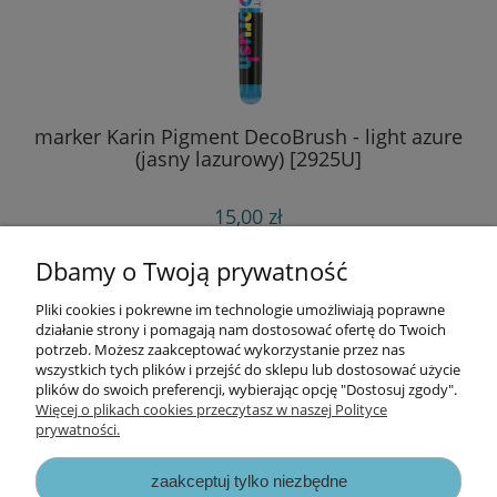
marker Karin Pigment DecoBrush - light azure
(jasny lazurowy) [2925U]
15,00 zł
do koszyka
Dbamy o Twoją prywatność
Pliki cookies i pokrewne im technologie umożliwiają poprawne
Informacje
działanie strony i pomagają nam dostosować ofertę do Twoich
potrzeb. Możesz zaakceptować wykorzystanie przez nas
wszystkich tych plików i przejść do sklepu lub dostosować użycie
Opłaty i koszty dostawy
plików do swoich preferencji, wybierając opcję "Dostosuj zgody".
Więcej o plikach cookies przeczytasz w naszej Polityce
prywatności.
Zniżki
zaakceptuj tylko niezbędne
Zapisy prawne