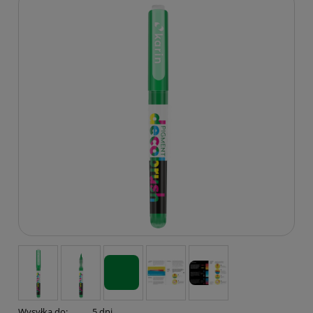
Wysyłka do:
5 dni