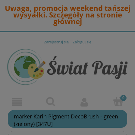
Uwaga, promocja weekend tańszej
wysyałki. Szczegóły na stronie
głównej
Zarejestruj się
Zaloguj się
marker Karin Pigment DecoBrush - green
(zielony) [347U]