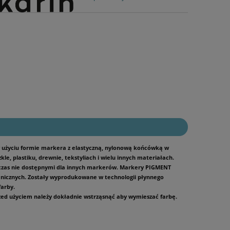
w użyciu formie markera z elastyczną, nylonową końcówką w
le, plastiku, drewnie, tekstyliach i wielu innych materiałach.
czas nie dostępnymi dla innych markerów. Markery PIGMENT
ganicznych. Zostały wyprodukowane w technologii płynnego
farby.
zed użyciem należy dokładnie wstrząsnąć aby wymieszać farbę.