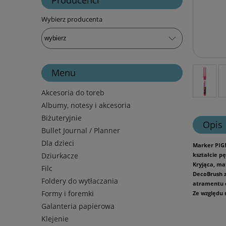
Wybierz producenta
Menu
Akcesoria do toreb
Albumy, notesy i akcesoria
Biżuteryjnie
Opis
Bullet Journal / Planner
Dla dzieci
Marker PIGM
Dziurkacze
kształcie p
Kryjąca, ma
Filc
DecoBrush z
Foldery do wytłaczania
atramentu d
Formy i foremki
Ze względu 
Galanteria papierowa
Klejenie