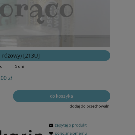
 różowy) [213U]
:
5 dni
,00 zł
do koszyka
dodaj do przechowalni
:
zapytaj o produkt
poleć znajomemu