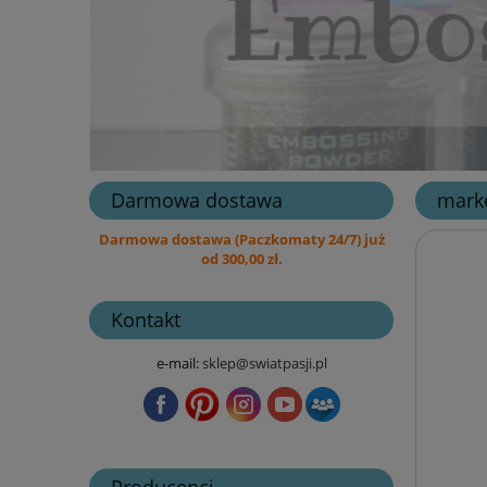
Darmowa dostawa
marke
Darmowa dostawa (Paczkomaty 24/7) już
od 300,00 zł.
Kontakt
e-mail:
sklep@swiatpasji.pl
Producenci