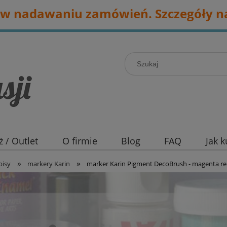
w nadawaniu zamówień. Szczegóły na
 / Outlet
O firmie
Blog
FAQ
Jak 
»
»
pisy
markery Karin
marker Karin Pigment DecoBrush - magenta re