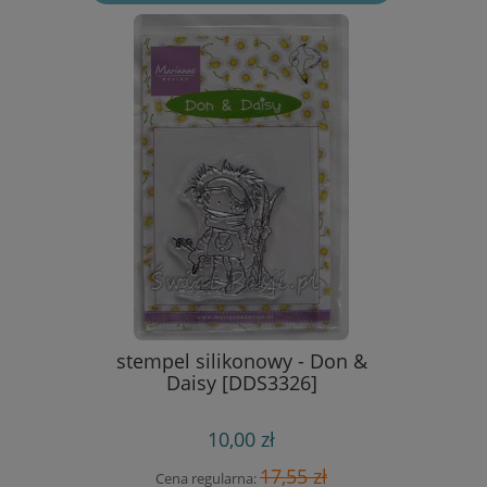
esign -
stempel silikonowy - Don &
wykrojn
7]
Daisy [DDS3326]
emmel
10,00 zł
 zł
17,55 zł
Cena regularna:
Cen