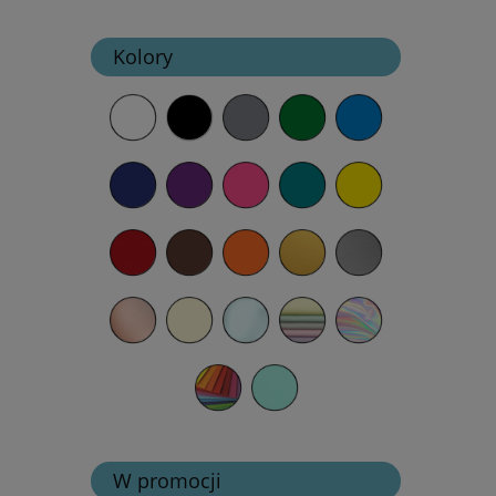
Kolory
W promocji