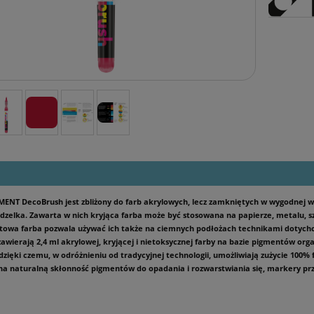
ENT DecoBrush jest zbliżony do farb akrylowych, lecz zamkniętych w wygodnej 
ędzelka. Zawarta w nich kryjąca farba może być stosowana na papierze, metalu, szk
towa farba pozwala używać ich także na ciemnych podłożach technikami dotych
awierają 2,4 ml akrylowej, kryjącej i nietoksycznej farby na bazie pigmentów or
zięki czemu, w odróżnieniu od tradycyjnej technologii, umożliwiają zużycie 100% 
na naturalną skłonność pigmentów do opadania i rozwarstwiania się, markery pr