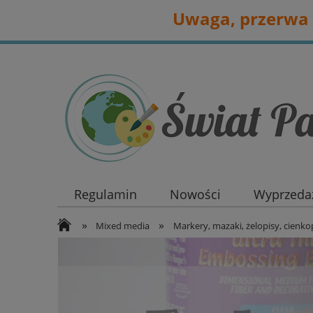
Uwaga, przerwa 
Regulamin
Nowości
Wyprzedaż
»
»
Mixed media
Markery, mazaki, żelopisy, cienko