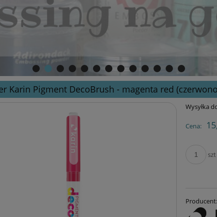
r Karin Pigment DecoBrush - magenta red (czerwono
Wysyłka do
15
Cena:
szt
Producent