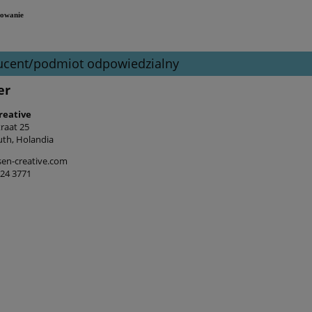
kowanie
ucent/podmiot odpowiedzialny
er
reative
raat 25
th, Holandia
en-creative.com
524 3771