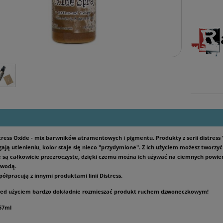
tress Oxide - mix barwników atramentowych i pigmentu. Produkty z serii distress "o
gają utlenieniu, kolor staje się nieco "przydymione". Z ich użyciem możesz tworz
ie są całkowicie przezroczyste, dzięki czemu można ich używać na ciemnych powie
wodą.
ółpracują z innymi produktami linii Distress.
ed użyciem bardzo dokładnie rozmieszać produkt ruchem dzwoneczkowym!
57ml