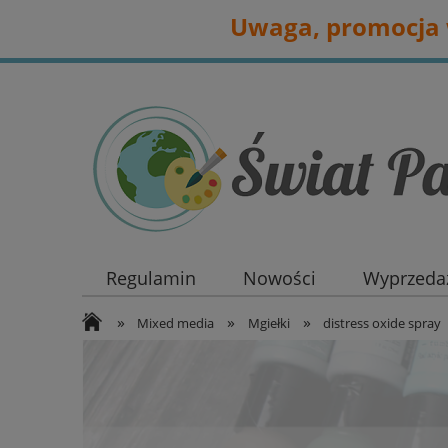
Uwaga, promocja w
Regulamin
Nowości
Wyprzedaż
»
»
»
Mixed media
Mgiełki
distress oxide spray