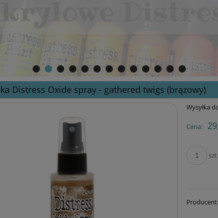
ka Distress Oxide spray - gathered twigs (brązowy)
Wysyłka do
29
Cena:
szt
Producent