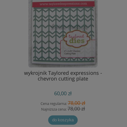
 sztućce
wykrojnik Taylored expressions -
papier sc
chevron cutting plate
here
60,00 zł
 zł
78,00 zł
Cena regularna:
Cen
zł
78,00 zł
Najniższa cena:
Na
do koszyka