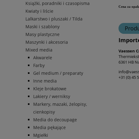
Książki, poradniki i czasopisma
Cena za opa
Kwiaty i liście
Lalkarstwo i pluszaki / Tilda
Maski i szablony
Prod
Masy plastyczne
Import
Maszynki i akcesoria
Mixed media
Vaessen C
Thermiekst
Akwarele
6361 HB Nu
Farby
info@vaess
Gel medium / preparaty
+31 (0) 45 
Inne media
Kleje brokatowe
Lakiery / werniksy
Markery, mazaki, żelopisy,
cienkopisy
Media do decoupage
Media pękające
Mgiełki