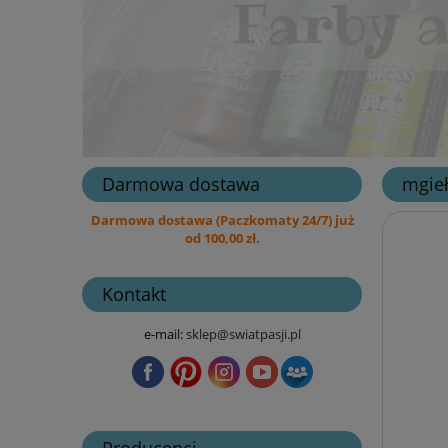
Darmowa dostawa
mgieł
Darmowa dostawa (Paczkomaty 24/7) już
od 100,00 zł.
Kontakt
e-mail:
sklep@swiatpasji.pl
Producenci