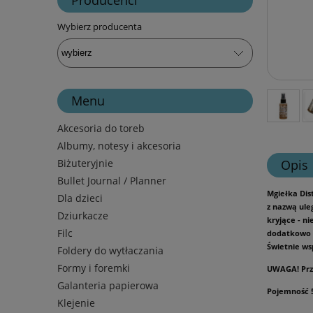
Wybierz producenta
Menu
Akcesoria do toreb
Albumy, notesy i akcesoria
Biżuteryjnie
Opis
Bullet Journal / Planner
Mgiełka Dis
Dla dzieci
z nazwą ule
Dziurkacze
kryjące - n
Filc
dodatkowo 
Świetnie wsp
Foldery do wytłaczania
Formy i foremki
UWAGA! Prz
Galanteria papierowa
Pojemność 
Klejenie