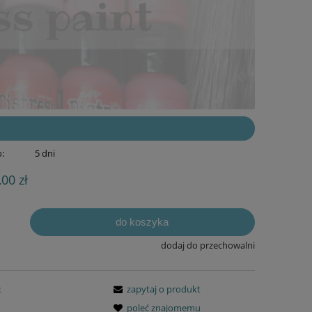
:
5 dni
,00 zł
do koszyka
dodaj do przechowalni
:
zapytaj o produkt
poleć znajomemu