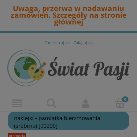
Uwaga, przerwa w nadawaniu
zamówień. Szczegóły na stronie
głównej
Zarejestruj się
Zaloguj się
naklejki - pamiątka bierzmowania
(srebrna) [90200]
promocja