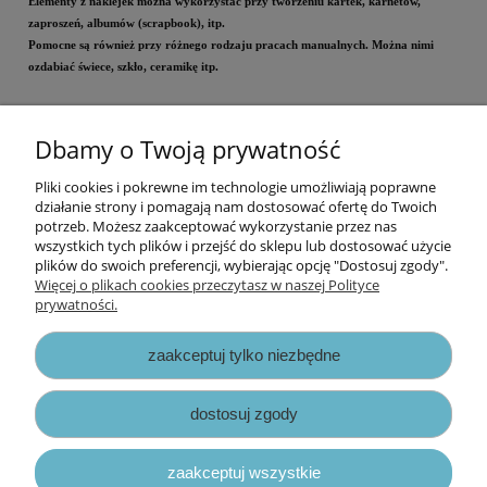
Elementy z naklejek można wykorzystać przy tworzeniu kartek, karnetów,
zaproszeń, albumów (scrapbook), itp.
Pomocne są również przy różnego rodzaju pracach manualnych. Można nimi
ozdabiać świece, szkło, ceramikę itp.
Opakowanie: blister - 20 napisów + elementy
Kolor: srebrny
Dbamy o Twoją prywatność
Wzór: Pamiątka Bierzmowania
Pliki cookies i pokrewne im technologie umożliwiają poprawne
Informacje
działanie strony i pomagają nam dostosować ofertę do Twoich
potrzeb. Możesz zaakceptować wykorzystanie przez nas
wszystkich tych plików i przejść do sklepu lub dostosować użycie
Opłaty i koszty dostawy
plików do swoich preferencji, wybierając opcję "Dostosuj zgody".
Więcej o plikach cookies przeczytasz w naszej Polityce
prywatności.
Zniżki
zaakceptuj tylko niezbędne
Zapisy prawne
dostosuj zgody
zaakceptuj wszystkie