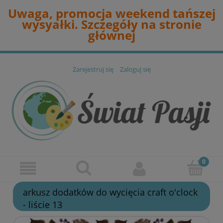
Uwaga, promocja weekend tańszej
wysyałki. Szczegóły na stronie
głównej
Zarejestruj się
Zaloguj się
arkusz dodatków do wycięcia craft o'clock
- liście 13