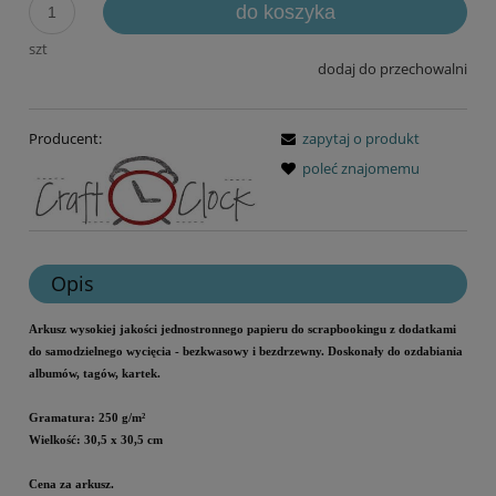
do koszyka
szt
dodaj do przechowalni
Producent:
zapytaj o produkt
poleć znajomemu
Opis
Arkusz wysokiej jakości jednostronnego papieru do scrapbookingu z dodatkami
do samodzielnego wycięcia - bezkwasowy i bezdrzewny.
Doskonały do ozdabiania
albumów, tagów, kartek.
Gramatura: 250 g/m²
Wielkość: 30,5 x 30,5 cm
Cena za arkusz.