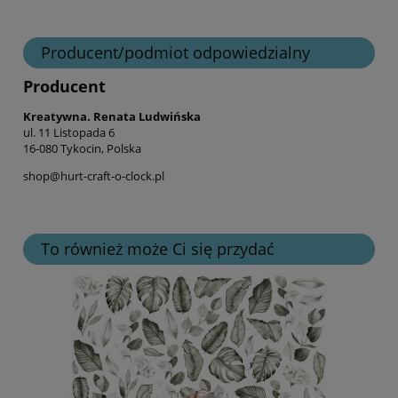
Producent/podmiot odpowiedzialny
Producent
Kreatywna. Renata Ludwińska
ul. 11 Listopada 6
16-080 Tykocin, Polska
shop@hurt-craft-o-clock.pl
To również może Ci się przydać