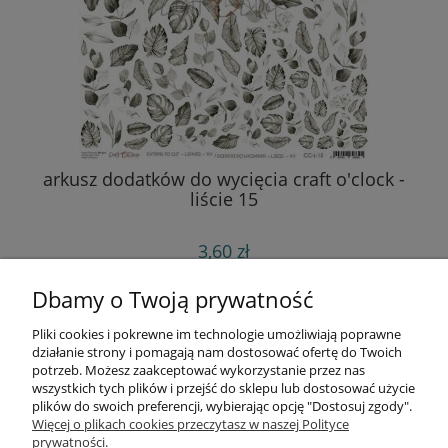
arkusz dodatków do wycięcia craft o'clock -
wyk
liście 15
3,60 zł
do koszyka
Dbamy o Twoją prywatność
Pliki cookies i pokrewne im technologie umożliwiają poprawne
Informacje
działanie strony i pomagają nam dostosować ofertę do Twoich
potrzeb. Możesz zaakceptować wykorzystanie przez nas
wszystkich tych plików i przejść do sklepu lub dostosować użycie
Opłaty i koszty dostawy
plików do swoich preferencji, wybierając opcję "Dostosuj zgody".
Więcej o plikach cookies przeczytasz w naszej Polityce
prywatności.