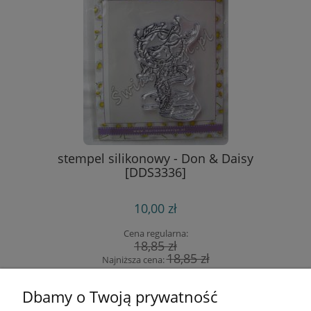
stempel silikonowy - Don & Daisy
[DDS3336]
10,00 zł
Cena regularna:
18,85 zł
18,85 zł
Najniższa cena:
do koszyka
Dbamy o Twoją prywatność