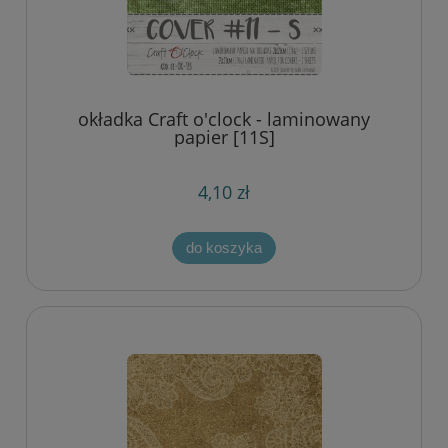
okładka Craft o'clock - laminowany
papier [11S]
4,10 zł
do koszyka