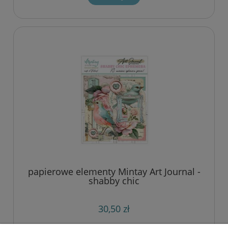
papierowe elementy Mintay Art Journal -
shabby chic
30,50 zł