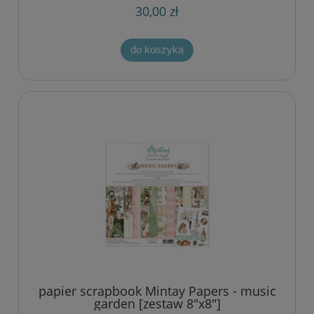
30,00 zł
do koszyka
papier scrapbook Mintay Papers - music
garden [zestaw 8"x8"]