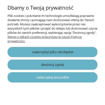
do koszyka
Dbamy o Twoją prywatność
Pliki cookies i pokrewne im technologie umożliwiają poprawne
działanie strony i pomagają nam dostosować ofertę do Twoich
potrzeb. Możesz zaakceptować wykorzystanie przez nas
wszystkich tych plików i przejść do sklepu lub dostosować użycie
plików do swoich preferencji, wybierając opcję "Dostosuj zgody".
Więcej o plikach cookies przeczytasz w naszej Polityce
prywatności.
zaakceptuj tylko niezbędne
dostosuj zgody
zaakceptuj wszystkie
papierowe elementy Mintay Art Journal -
vintage
30,50 zł