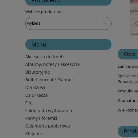
Wybierz producenta
Menu
Opis
Akcesoria do toreb
Albumy, notesy i akcesoria
Laminowany
Biżuteryjnie
Specjalnie 
Bullet Journal / Planner
Ponadto je
Dla dzieci
Produkt w
Dziurkacze
Gramatura:
Filc
Wielkość ar
Foldery do wytłaczania
Formy i foremki
Galanteria papierowa
Prod
Klejenie