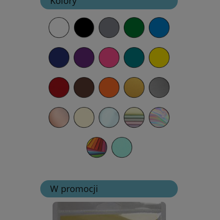
Kolory
W promocji