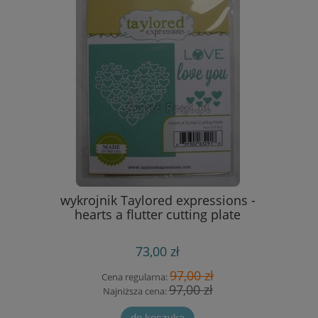
racyjna -
wykrojnik Taylored expressions -
papierow
ki
hearts a flutter cutting plate
w 
73,00 zł
 zł
97,00 zł
Cena regularna:
Cen
zł
97,00 zł
Najniższa cena:
Na
do koszyka