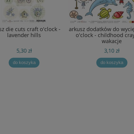
z die cuts craft o'clock -
arkusz dodatków do wycię
lavender hills
o'clock - childhood cra
wakacje
5,30 zł
3,10 zł
do koszyka
do koszyka