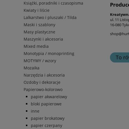
Książki, poradniki i czasopisma
Produc
Kwiaty i liście
Kreatywn
Lalkarstwo i pluszaki / Tilda
ul. 11 List
Maski i szablony
16-080 Tyk
Masy plastyczne
shop@hurt-
Maszynki i akcesoria
Mixed media
Monotypia / monoprinting
To ró
MOTYWY / wzory
Mozaika
Narzędzia i akcesoria
Ozdoby i dekoracje
Papierowo-kolorowo
papier akwarelowy
bloki papierowe
inne
papier brokatowy
papier czerpany