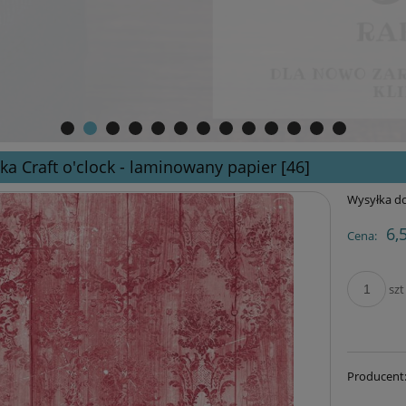
ka Craft o'clock - laminowany papier [46]
Wysyłka do
6,
Cena:
szt
Producent