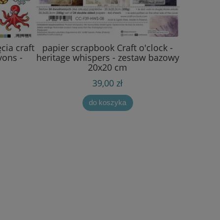
cia craft
papier scrapbook Craft o'clock -
yons -
heritage whispers - zestaw bazowy
20x20 cm
39,00 zł
do koszyka