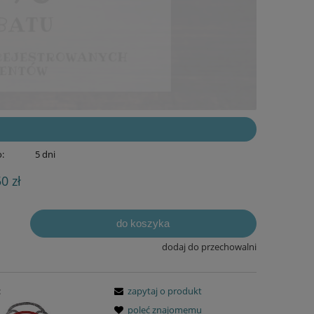
:
5 dni
50 zł
do koszyka
dodaj do przechowalni
:
zapytaj o produkt
poleć znajomemu