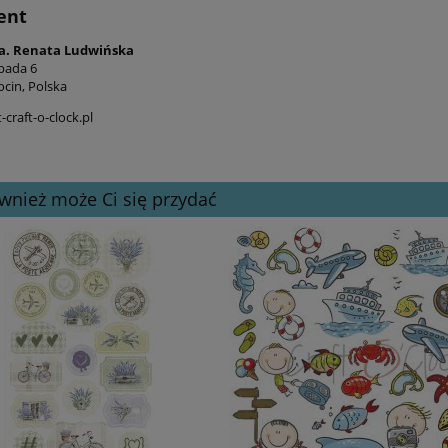
ent
a. Renata Ludwińska
opada 6
ocin, Polska
craft-o-clock.pl
wnież może Ci się przydać