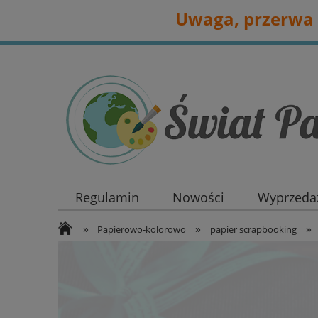
Uwaga, przerwa 
Regulamin
Nowości
Wyprzedaż
»
»
»
Papierowo-kolorowo
papier scrapbooking