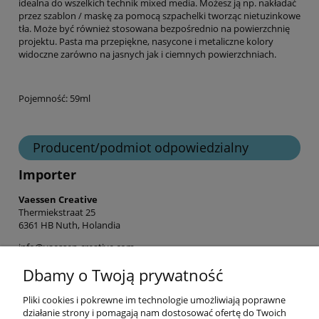
idealna do wszelkich technik mixed media. Możesz ją np. nakładać
przez szablon / maskę za pomocą szpachelki tworząc nietuzinkowe
tła. Może być również stosowana bezpośrednio na powierzchnię
projektu. Pasta ma przepiękne, nasycone i metaliczne kolory
widoczne zarówno na jasnych jak i ciemnych powierzchniach.
Pojemność: 59ml
Producent/podmiot odpowiedzialny
Importer
Vaessen Creative
Thermiekstraat 25
6361 HB Nuth, Holandia
info@vaessen-creative.com
+31 (0) 45 524 3771
Dbamy o Twoją prywatność
Pliki cookies i pokrewne im technologie umożliwiają poprawne
Informacje
działanie strony i pomagają nam dostosować ofertę do Twoich