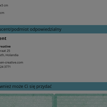
5x5 cm
 cm
ucent/podmiot odpowiedzialny
ent
reative
raat 25
th, Holandia
en-creative.com
524 3771
wnież może Ci się przydać