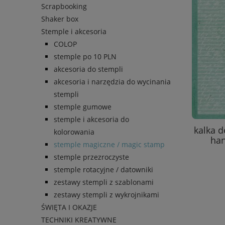
Scrapbooking
Shaker box
Stemple i akcesoria
COLOP
stemple po 10 PLN
akcesoria do stempli
akcesoria i narzędzia do wycinania
stempli
stemple gumowe
stemple i akcesoria do
kalka d
kolorowania
han
stemple magiczne / magic stamp
stemple przezroczyste
stemple rotacyjne / datowniki
zestawy stempli z szablonami
zestawy stempli z wykrojnikami
ŚWIĘTA I OKAZJE
TECHNIKI KREATYWNE