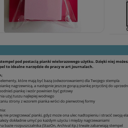
stempel pod postacią pianki wielorazowego użytku. Dzięki niej może
el to idealne narzędzie do pracy w art journalach.
A:
j elementy, które mają być bazą (odwzorowaniem) dla Twojego stempla
 piankę nagrzewnicą, a następnie jeszcze gorącą piankę przyciśnij do uprzed
i podnieś piankę i wzór powinien być gotowy
nia użyj tuszu najlepiej wodnego
zaniu strony z wzorem pianka wróci do pierwotnej formy
nia:
się nie przegrzewać pianki, gdyż może ona ulec nadtopieniu i stracić swoją e
należy dokładnie umyć po każdym użyciu i między nagrzewaniami
 na bazie rozpuszczalnika (StazOn, Archival itp.) trwale zabarwiają stempel