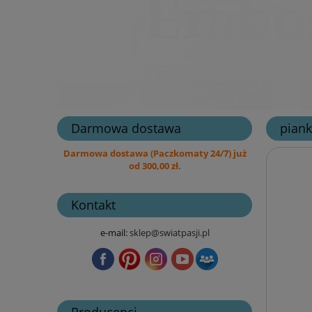
Darmowa dostawa
piank
Darmowa dostawa (Paczkomaty 24/7) już
od 300,00 zł.
Kontakt
e-mail:
sklep@swiatpasji.pl
Producenci