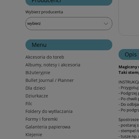
Wybierz producenta
Menu
Opis
Akcesoria do toreb
Albumy, notesy i akcesoria
Magiczny 
Taki stemp
Biżuteryjnie
Bullet Journal / Planner
INSTRUKCJ
- Przygotu
Dla dzieci
- Podgrzej
Dziurkacze
- Po chwil
Filc
- Do odbija
- Po podgr
Foldery do wytłaczania
Formy i foremki
Spostrzeże
- postaraj 
Galanteria papierowa
- stempel 
Klejenie
- tusze np.