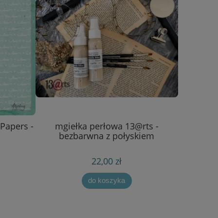
Papers -
mgiełka perłowa 13@rts -
bezbarwna z połyskiem
22,00 zł
do koszyka