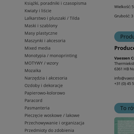
Książki, poradniki i czasopisma
Wielkość: 
Kwiaty i liście
Grubość: 3
Lalkarstwo i pluszaki / Tilda
Maski i szablony
Masy plastyczne
Prod
Maszynki i akcesoria
Produc
Mixed media
Monotypia / monoprinting
Vaessen C
MOTYWY / wzory
Thermiekst
6361 HB Nu
Mozaika
Narzędzia i akcesoria
info@vaess
+31 (0) 45 
Ozdoby i dekoracje
Papierowo-kolorowo
Paracord
To ró
Pasmanteria
Pieczęcie woskowe / lakowe
Przechowywanie i organizacja
Przedmioty do zdobienia