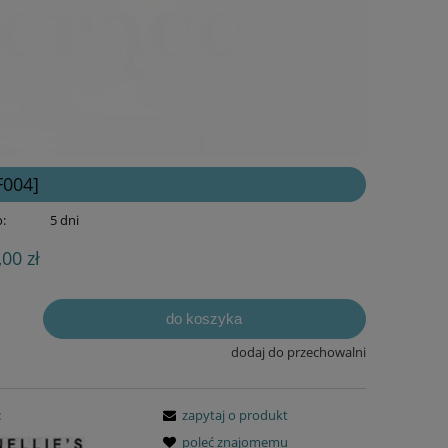
F004]
:
5 dni
,00 zł
do koszyka
dodaj do przechowalni
:
zapytaj o produkt
poleć znajomemu