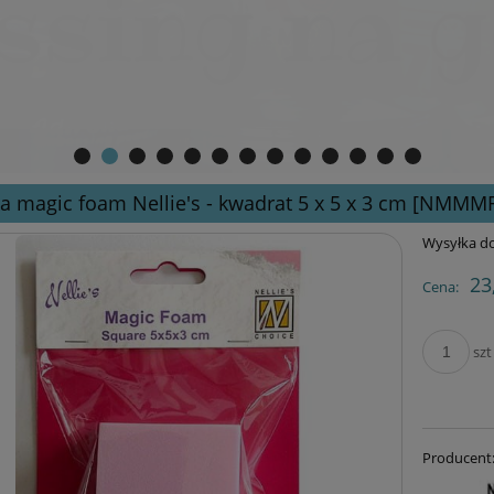
a magic foam Nellie's - kwadrat 5 x 5 x 3 cm [NMMM
Wysyłka do
23
Cena:
szt
Producent