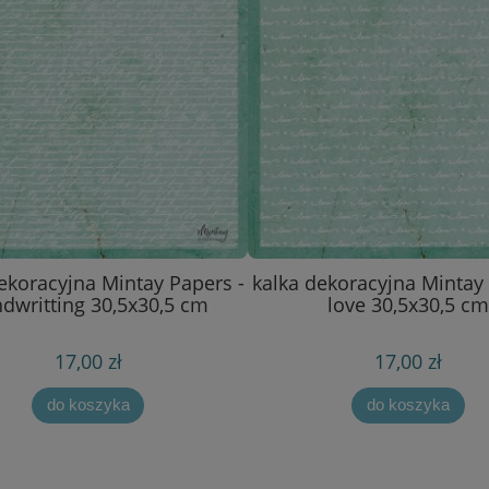
ekoracyjna Mintay Papers -
kalka dekoracyjna Mintay 
dwritting 30,5x30,5 cm
love 30,5x30,5 cm
17,00 zł
17,00 zł
do koszyka
do koszyka