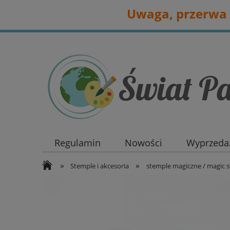
Uwaga, przerwa 
Regulamin
Nowości
Wyprzedaż
»
»
Stemple i akcesoria
stemple magiczne / magic 