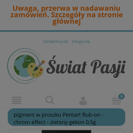
Uwaga, przerwa w nadawaniu
zamówień. Szczegóły na stronie
głównej
Zarejestruj się
Zaloguj się
pigment w proszku Pentart Rub-on -
chrom effect - zielony gekon 0,5g