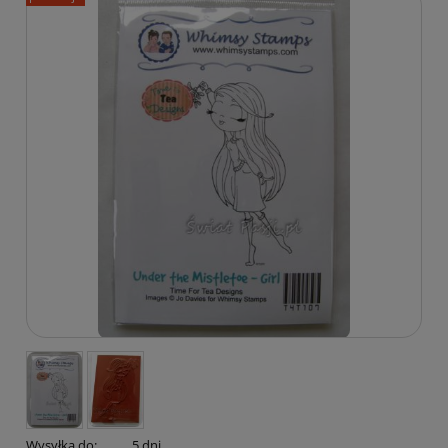
Wysyłka do:
5 dni