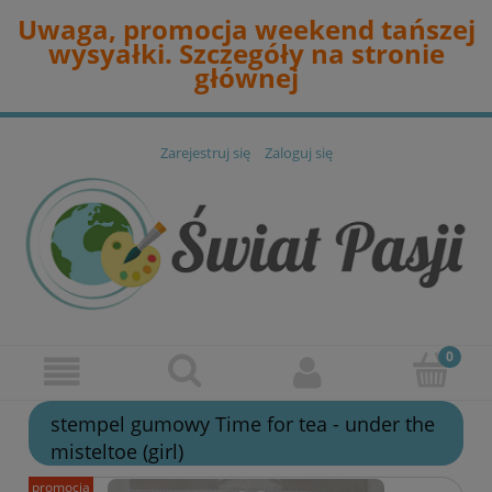
Uwaga, promocja weekend tańszej
wysyałki. Szczegóły na stronie
głównej
Zarejestruj się
Zaloguj się
stempel gumowy Time for tea - under the
misteltoe (girl)
promocja