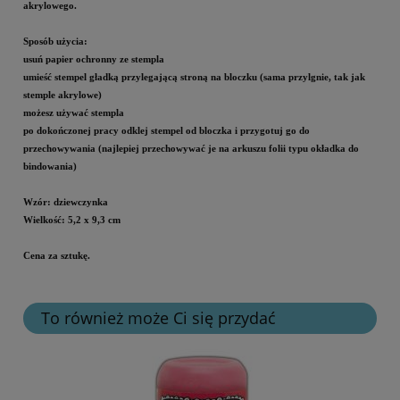
akrylowego.
Sposób użycia:
usuń papier ochronny ze stempla
umieść stempel gładką przylegającą stroną na bloczku (sama przylgnie, tak jak
stemple akrylowe)
możesz używać stempla
po dokończonej pracy odklej stempel od bloczka i przygotuj go do
przechowywania (najlepiej przechowywać je na arkuszu folii typu okładka do
bindowania)
Wzór: dziewczynka
Wielkość: 5,2 x 9,3 cm
Cena za sztukę.
To również może Ci się przydać