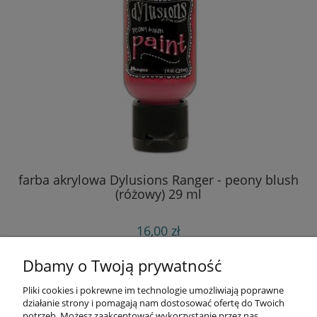
farba akrylowa Dylusions Ranger - peony blush
(różowy) 29 ml
16,00 zł
do koszyka
Dbamy o Twoją prywatność
Pliki cookies i pokrewne im technologie umożliwiają poprawne
Informacje
działanie strony i pomagają nam dostosować ofertę do Twoich
potrzeb. Możesz zaakceptować wykorzystanie przez nas