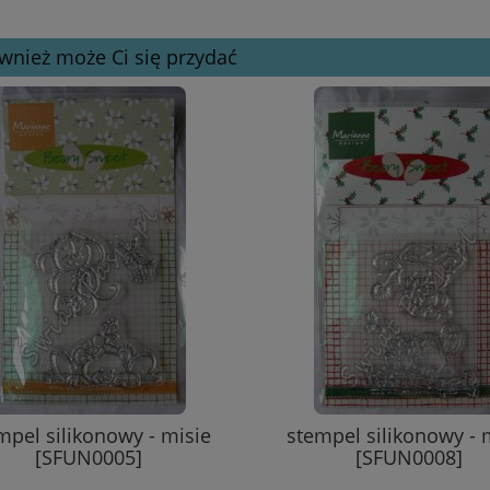
wnież może Ci się przydać
mpel silikonowy - misie
stempel silikonowy - 
[SFUN0005]
[SFUN0008]