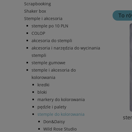
Scrapbooking
Shaker box
To ró
Stemple i akcesoria
stemple po 10 PLN
COLOP
akcesoria do stempli
akcesoria i narzędzia do wycinania
stempli
stemple gumowe
stemple i akcesoria do
kolorowania
kredki
bloki
markery do kolorowania
pędzle i palety
stemple do kolorowania
ste
Don&Daisy
Wild Rose Studio