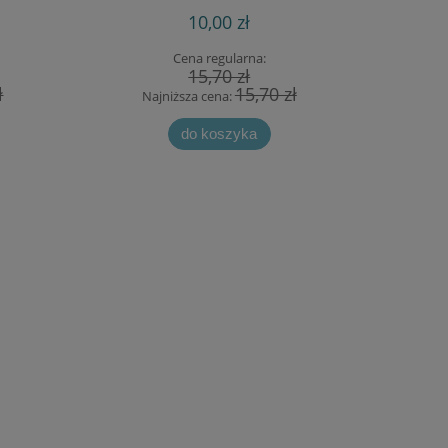
10,00 zł
Cena regularna:
15,70 zł
ł
15,70 zł
Najniższa cena:
do koszyka