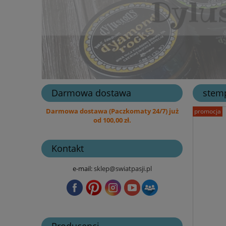
Darmowa dostawa
stemp
Darmowa dostawa (Paczkomaty 24/7) już
promocja
od 100,00 zł.
Kontakt
e-mail:
sklep@swiatpasji.pl
Producenci