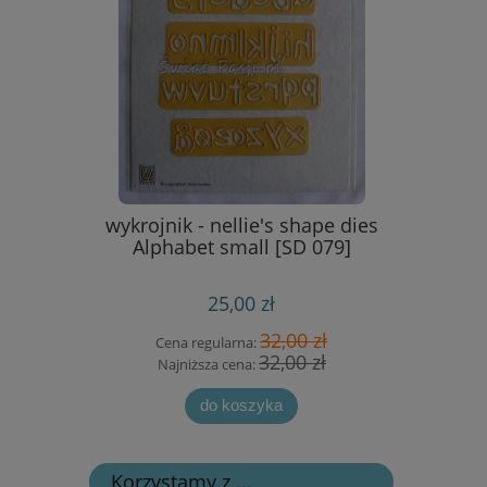
Hero Arts
wykrojnik - nellie's shape dies
stemple s
657774]
Alphabet small [SD 079]
25,00 zł
 zł
32,00 zł
Cena regularna:
Cen
 zł
32,00 zł
Najniższa cena:
Naj
do koszyka
Korzystamy z ...