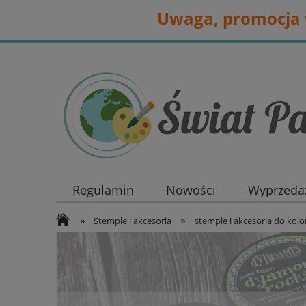
Uwaga, promocja w
Regulamin
Nowości
Wyprzedaż
»
»
Stemple i akcesoria
stemple i akcesoria do kol