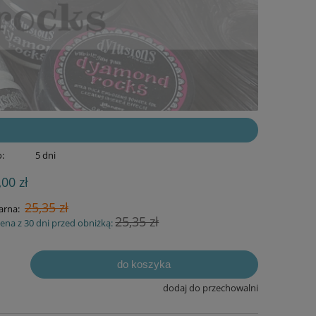
:
5 dni
,00 zł
25,35 zł
arna:
25,35 zł
cena z 30 dni przed obniżką:
do koszyka
dodaj do przechowalni