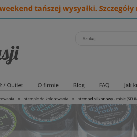
eekend tańszej wysyałki. Szczegóły 
 / Outlet
O firmie
Blog
FAQ
Jak 
»
»
orowania
stemple do kolorowania
stempel silikonowy - misie [SFU