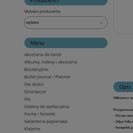
Wybierz producenta
Menu
Akcesoria do toreb
Albumy, notesy i akcesoria
Biżuteryjnie
Bullet Journal / Planner
Dla dzieci
Opis
Dziurkacze
Filc
Silikonowy s
Foldery do wytłaczania
Przygotowani
Formy i foremki
- Wyciąć mot
Galanteria papierowa
- Zdjąć folię
Klejenie
- Stempelek g