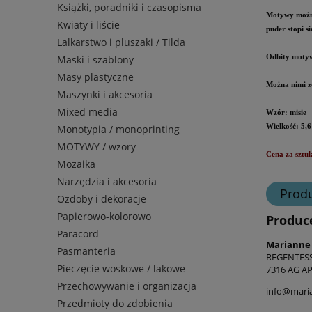
Książki, poradniki i czasopisma
Motywy można
Kwiaty i liście
puder stopi s
Lalkarstwo i pluszaki / Tilda
Maski i szablony
Odbity motyw
Masy plastyczne
Można nimi zd
Maszynki i akcesoria
Mixed media
Wzór: misie
Monotypia / monoprinting
Wielkość: 5,6
MOTYWY / wzory
Cena za sztuk
Mozaika
Narzędzia i akcesoria
Prod
Ozdoby i dekoracje
Papierowo-kolorowo
Produc
Paracord
Marianne
Pasmanteria
REGENTES
Pieczęcie woskowe / lakowe
7316 AG A
Przechowywanie i organizacja
info@maria
Przedmioty do zdobienia