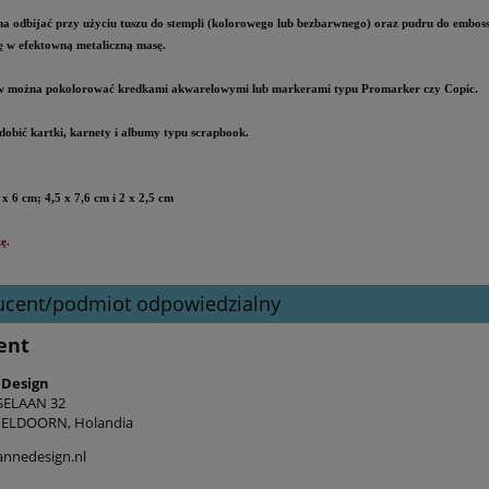
 odbijać przy użyciu tuszu do stempli (kolorowego lub bezbarwnego) oraz pudru do emboss
ię w efektowną metaliczną masę.
 można pokolorować kredkami akwarelowymi lub markerami typu Promarker czy Copic.
obić kartki, karnety i albumy typu scrapbook.
 x 6 cm;
4,5 x 7,6 cm
i 2 x 2,5 cm
ę.
ucent/podmiot odpowiedzialny
ent
 Design
SELAAN 32
PELDOORN, Holandia
nnedesign.nl