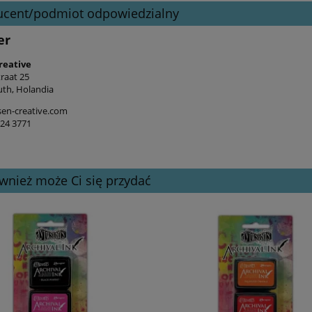
ucent/podmiot odpowiedzialny
er
reative
raat 25
th, Holandia
en-creative.com
524 3771
wnież może Ci się przydać