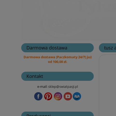
Darmowa dostawa
tusz 
Darmowa dostawa (Paczkomaty 24/7) już
od 100,00 zł.
Kontakt
e-mail:
sklep@swiatpasji.pl
Producenci