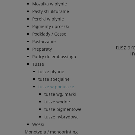
Mozaika w płynie
Pasty strukturalne
Perełki w płynie
Pigmenty i proszki
Podkłady / Gesso
Postarzanie
tusz ar
Preparaty
I
Pudry do embossingu
Tusze
tusze płynne
tusze specjalne
tusze w poduszce
tusze wg. marki
tusze wodne
tusze pigmentowe
tusze hybrydowe
Woski
Monotypia / monoprinting