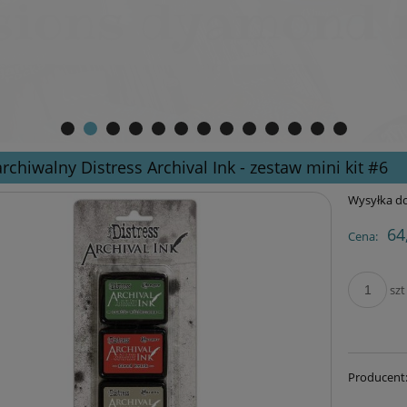
archiwalny Distress Archival Ink - zestaw mini kit #6
Wysyłka do
64
Cena:
szt
Producent