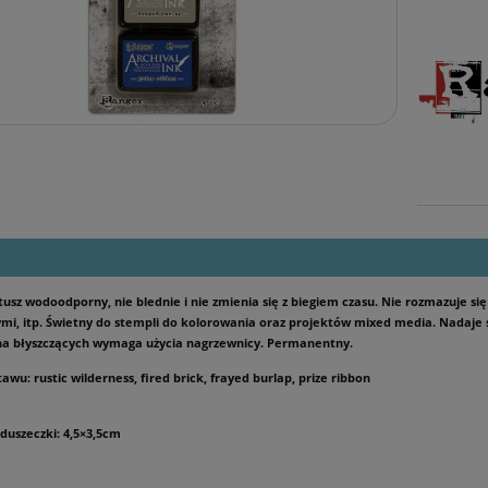
tusz wodoodporny, nie blednie i nie zmienia się z biegiem czasu. Nie rozmazuje 
i, itp. Świetny do stempli do kolorowania oraz projektów mixed media. Nadaje
na błyszczących wymaga użycia nagrzewnicy. Permanentny.
tawu: rustic wilderness, fired brick, frayed burlap, prize ribbon
duszeczki: 4,5×3,5cm