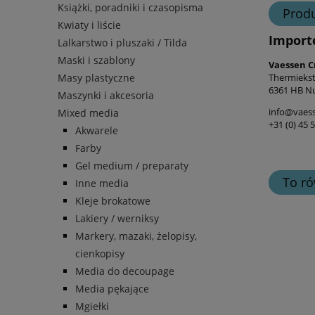
Książki, poradniki i czasopisma
Prod
Kwiaty i liście
Import
Lalkarstwo i pluszaki / Tilda
Maski i szablony
Vaessen C
Thermiekst
Masy plastyczne
6361 HB Nu
Maszynki i akcesoria
info@vaess
Mixed media
+31 (0) 45 
Akwarele
Farby
Gel medium / preparaty
To ró
Inne media
Kleje brokatowe
Lakiery / werniksy
Markery, mazaki, żelopisy,
cienkopisy
Media do decoupage
Media pękające
Mgiełki