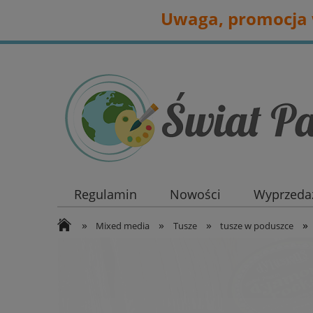
Uwaga, promocja w
Regulamin
Nowości
Wyprzedaż
»
»
»
»
Mixed media
Tusze
tusze w poduszce