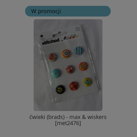
W promocji
- in the
ćwieki (brads) - max & wiskers
stempe
[met2476]
D