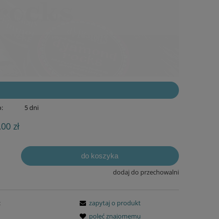
:
5 dni
,00 zł
do koszyka
dodaj do przechowalni
:
zapytaj o produkt
poleć znajomemu