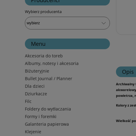
Wybierz producenta
Menu
Akcesoria do toreb
Albumy, notesy i akcesoria
Biżuteryjnie
Opis
Bullet Journal / Planner
Archiwalny 
Dla dzieci
akwarelowym
Dziurkacze
powietrza, 
Filc
Kolory z zes
Foldery do wytłaczania
Formy i foremki
Wielkość po
Galanteria papierowa
Klejenie