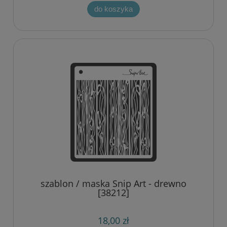
do koszyka
szablon / maska Snip Art - drewno
[38212]
18,00 zł