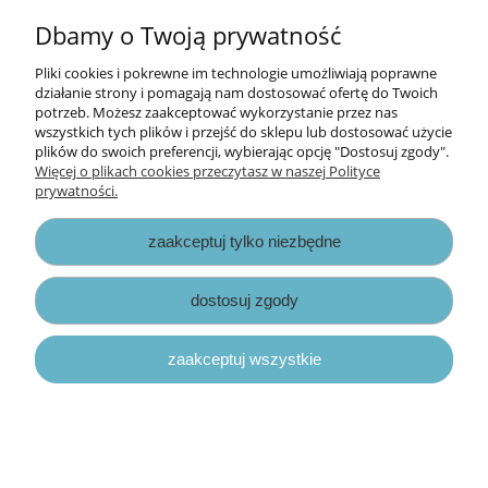
Dbamy o Twoją prywatność
szablon Snip Art mini - astrologia tło
Pliki cookies i pokrewne im technologie umożliwiają poprawne
pionowe [28494]
działanie strony i pomagają nam dostosować ofertę do Twoich
potrzeb. Możesz zaakceptować wykorzystanie przez nas
wszystkich tych plików i przejść do sklepu lub dostosować użycie
7,50 zł
plików do swoich preferencji, wybierając opcję "Dostosuj zgody".
Więcej o plikach cookies przeczytasz w naszej Polityce
prywatności.
do koszyka
zaakceptuj tylko niezbędne
dostosuj zgody
zaakceptuj wszystkie