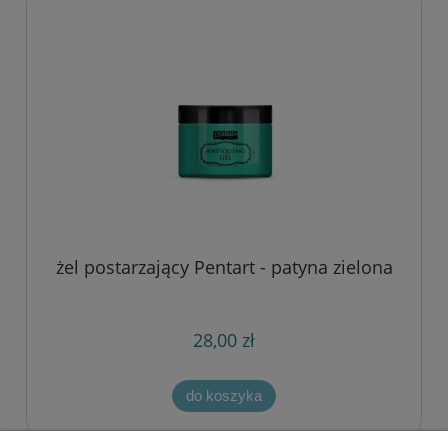
żel postarzający Pentart - patyna zielona
28,00 zł
do koszyka