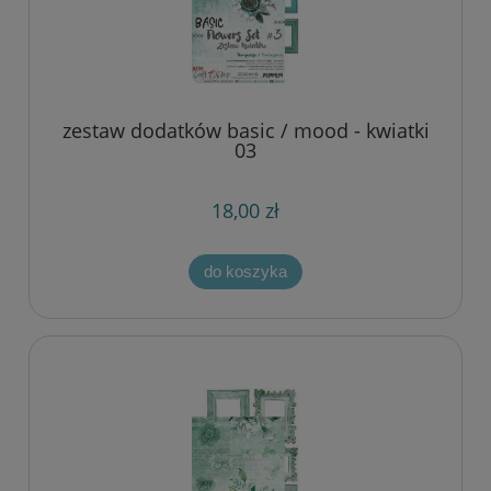
zestaw dodatków basic / mood - kwiatki
03
18,00 zł
do koszyka