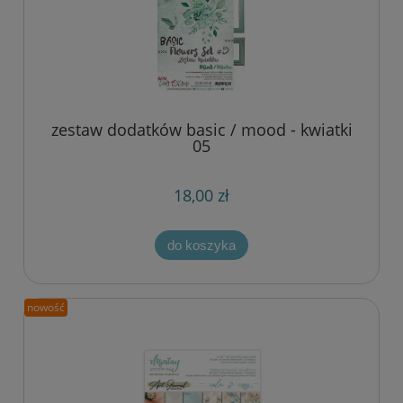
zestaw dodatków basic / mood - kwiatki
05
18,00 zł
do koszyka
nowość