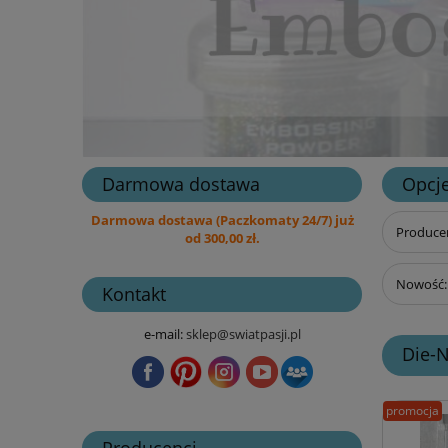
Darmowa dostawa
Opcje
Darmowa dostawa (Paczkomaty 24/7) już
Producen
od 300,00 zł.
Nowość: 
Kontakt
e-mail:
sklep@swiatpasji.pl
Die-
promocja
Producenci