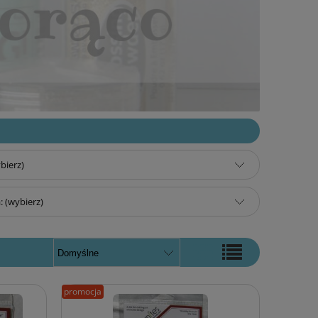
bierz)
 (wybierz)
promocja