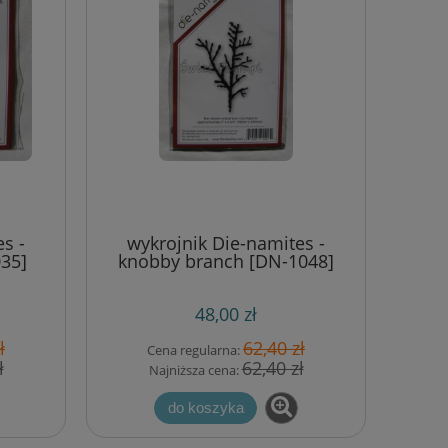
s -
wykrojnik Die-namites -
35]
knobby branch [DN-1048]
48,00 zł
ł
62,40 zł
Cena regularna:
ł
62,40 zł
Najniższa cena:
do koszyka