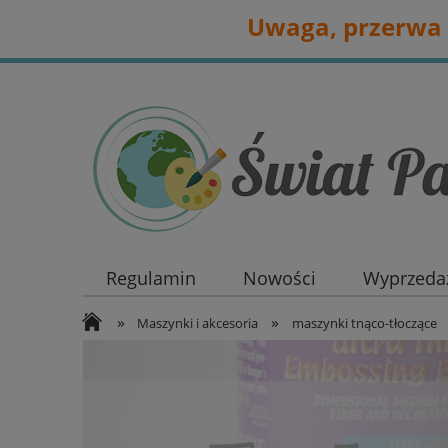
Uwaga, przerwa 
Regulamin
Nowości
Wyprzedaż
»
»
Maszynki i akcesoria
maszynki tnąco-tłoczące