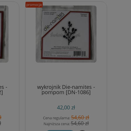
promocja
s -
wykrojnik Die-namites -
2]
pompom [DN-1086]
42,00 zł
ł
54,60 zł
Cena regularna:
ł
54,60 zł
Najniższa cena: