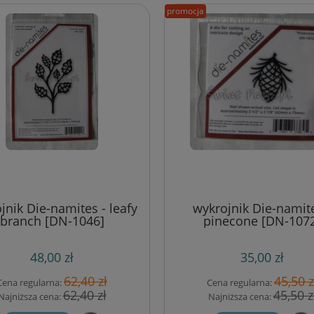
promocja
jnik Die-namites - leafy
wykrojnik Die-namite
branch [DN-1046]
pinecone [DN-107
48,00 zł
35,00 zł
62,40 zł
45,50 z
Cena regularna:
Cena regularna:
62,40 zł
45,50 z
Najniższa cena:
Najniższa cena: