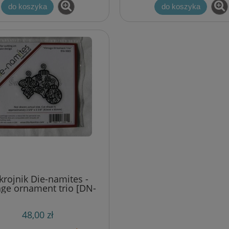
do koszyka
do koszyka
krojnik Die-namites -
age ornament trio [DN-
1083]
48,00 zł