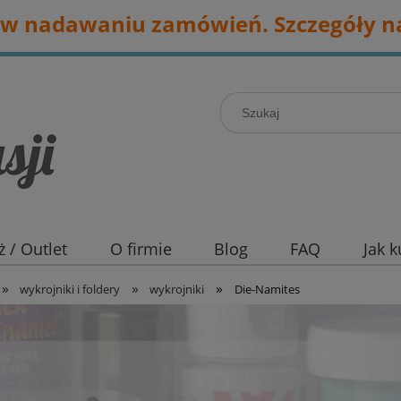
w nadawaniu zamówień. Szczegóły na
 / Outlet
O firmie
Blog
FAQ
Jak 
»
»
»
wykrojniki i foldery
wykrojniki
Die-Namites