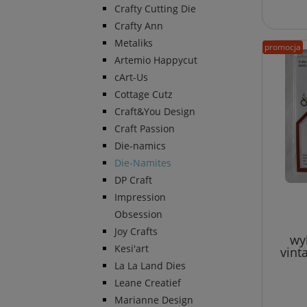
Crafty Cutting Die
Crafty Ann
Metaliks
promocja
Artemio Happycut
cArt-Us
Cottage Cutz
Craft&You Design
Craft Passion
Die-namics
Die-Namites
DP Craft
Impression
Obsession
Joy Crafts
wy
Kesi'art
vint
La La Land Dies
Leane Creatief
Marianne Design