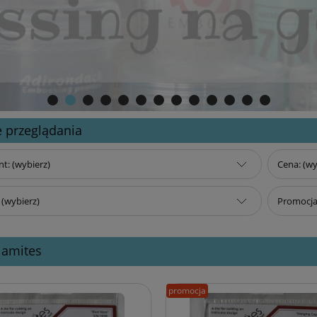
 przeglądania
t: (wybierz)
Cena: (wy
(wybierz)
Promocja:
Namites
promocja