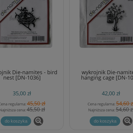
jnik Die-namites - bird
wykrojnik Die-namite
nest [DN-1036]
hanging cage [DN-10
35,00 zł
42,00 zł
45,50 zł
54,60 z
Cena regularna:
Cena regularna:
45,50 zł
54,60 z
Najniższa cena:
Najniższa cena:
do koszyka
do koszyka