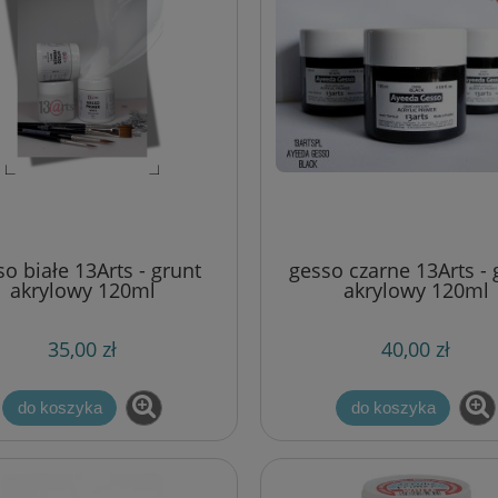
o białe 13Arts - grunt
gesso czarne 13Arts - 
akrylowy 120ml
akrylowy 120ml
35,00 zł
40,00 zł
do koszyka
do koszyka