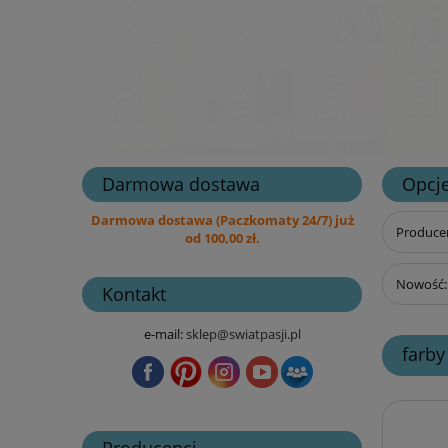
Darmowa dostawa
Opcje
Darmowa dostawa (Paczkomaty 24/7) już
Producen
od 100,00 zł.
Nowość: 
Kontakt
e-mail:
sklep@swiatpasji.pl
farby
Producenci