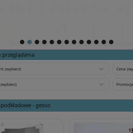
 przeglądania
t: (wybierz)
Cena: (wy
(wybierz)
Promocja:
 podkładowe - gesso