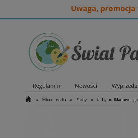
Uwaga, promocja w
Regulamin
Nowości
Wyprzedaż
»
»
»
Mixed media
Farby
farby podkładowe - g