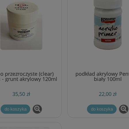
o przezroczyste (clear)
podkład akrylowy Pent
s - grunt akrylowy 120ml
biały 100ml
35,50 zł
22,00 zł
do koszyka
do koszyka