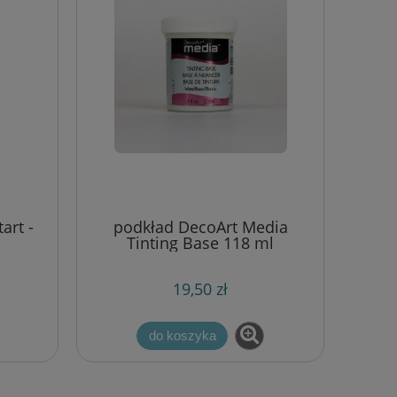
art -
podkład DecoArt Media
Tinting Base 118 ml
19,50 zł
do koszyka