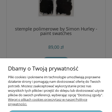
stemple polimerowe by Simon Hurley -
paint swatches
89,00 zł
do koszyka
Dbamy o Twoją prywatność
Pliki cookies i pokrewne im technologie umożliwiają poprawne
Informacje
działanie strony i pomagają nam dostosować ofertę do Twoich
potrzeb. Możesz zaakceptować wykorzystanie przez nas
wszystkich tych plików i przejść do sklepu lub dostosować użycie
Opłaty i koszty dostawy
plików do swoich preferencji, wybierając opcję "Dostosuj zgody".
Więcej o plikach cookies przeczytasz w naszej Polityce
prywatności.
Zniżki