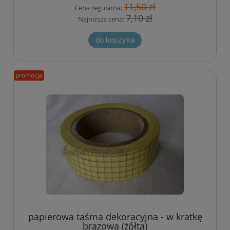
11,50 zł
Cena regularna:
7,10 zł
Najniższa cena:
do koszyka
promocja
papierowa taśma dekoracyjna - w kratkę
brązową (żółta)