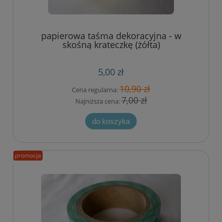
papierowa taśma dekoracyjna - w
skośną krateczkę (żółta)
5,00 zł
10,90 zł
Cena regularna:
7,00 zł
Najniższa cena:
do koszyka
promocja