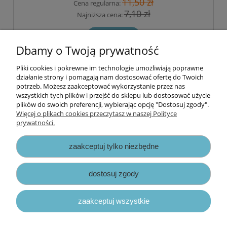
11,50 zł
Cena regularna:
7,10 zł
Najniższa cena:
do koszyka
Dbamy o Twoją prywatność
Pliki cookies i pokrewne im technologie umożliwiają poprawne
Informacje
działanie strony i pomagają nam dostosować ofertę do Twoich
potrzeb. Możesz zaakceptować wykorzystanie przez nas
wszystkich tych plików i przejść do sklepu lub dostosować użycie
Opłaty i koszty dostawy
plików do swoich preferencji, wybierając opcję "Dostosuj zgody".
Więcej o plikach cookies przeczytasz w naszej Polityce
prywatności.
Zniżki
zaakceptuj tylko niezbędne
Zapisy prawne
dostosuj zgody
zaakceptuj wszystkie