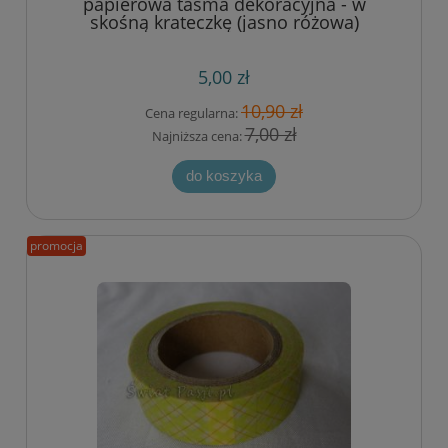
papierowa taśma dekoracyjna - w
skośną krateczkę (jasno różowa)
5,00 zł
10,90 zł
Cena regularna:
7,00 zł
Najniższa cena:
do koszyka
promocja