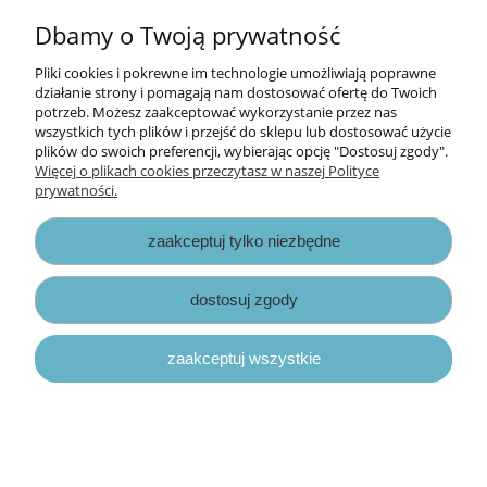
Dbamy o Twoją prywatność
Pliki cookies i pokrewne im technologie umożliwiają poprawne
działanie strony i pomagają nam dostosować ofertę do Twoich
potrzeb. Możesz zaakceptować wykorzystanie przez nas
wszystkich tych plików i przejść do sklepu lub dostosować użycie
plików do swoich preferencji, wybierając opcję "Dostosuj zgody".
Więcej o plikach cookies przeczytasz w naszej Polityce
prywatności.
zaakceptuj tylko niezbędne
papierowa taśma dekoracyjna - w kropki
dostosuj zgody
granatowe (różowa)
zaakceptuj wszystkie
5,00 zł
10,50 zł
Cena regularna:
7,00 zł
Najniższa cena:
do koszyka