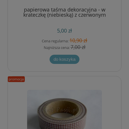
papierowa taśma dekoracyjna - w
krateczkę (niebieską) z czerwonym
paskiem
5,00 zł
10,90 zł
Cena regularna:
7,00 zł
Najniższa cena:
do koszyka
promocja