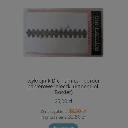
merican
wykrojnik Die-namics - border
karbow
[35932]
papierowe laleczki (Paper Doll
Border)
25,00 zł
 zł
32,50 zł
Cena regularna:
Cen
zł
32,50 zł
Najniższa cena:
Naj
do koszyka