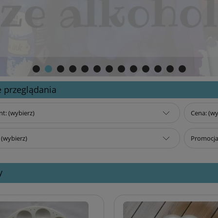
 przeglądania
t: (wybierz)
Cena: (wy
(wybierz)
Promocja:
y