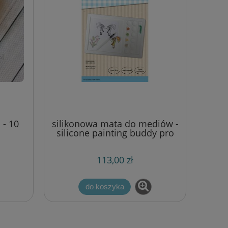
 - 10
silikonowa mata do mediów -
silicone painting buddy pro
Nellie's
113,00 zł
do koszyka