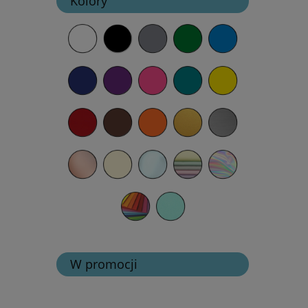
Kolory
W promocji