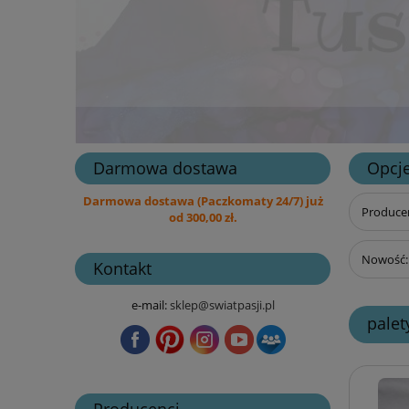
Darmowa dostawa
Opcje
Darmowa dostawa (Paczkomaty 24/7) już
Producen
od 300,00 zł.
Nowość: 
Kontakt
e-mail:
sklep@swiatpasji.pl
palet
Producenci