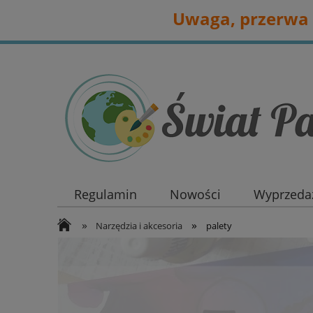
Uwaga, przerwa 
Regulamin
Nowości
Wyprzedaż
»
»
Narzędzia i akcesoria
palety